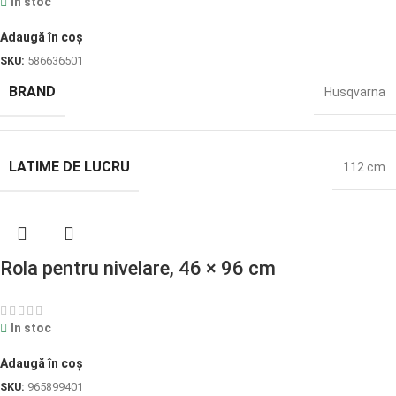
In stoc
Adaugă în coș
SKU:
586636501
BRAND
Husqvarna
LATIME DE LUCRU
112 cm
Rola pentru nivelare, 46 × 96 cm
In stoc
Adaugă în coș
SKU:
965899401