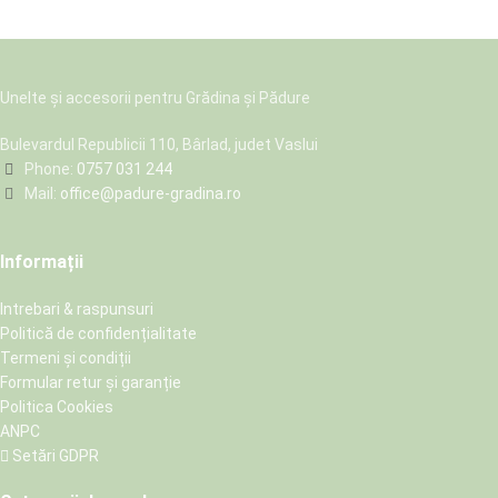
Unelte și accesorii pentru Grădina și Pădure
Bulevardul Republicii 110, Bârlad, judet Vaslui
Phone:
0757 031 244
Mail:
office@padure-gradina.ro
Informații
Intrebari & raspunsuri
Politică de confidențialitate
Termeni și condiții
Formular retur și garanție
Politica Cookies
ANPC
Setări GDPR