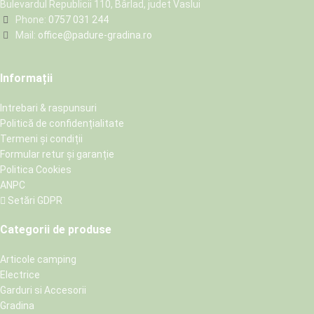
Bulevardul Republicii 110, Bârlad, judet Vaslui
Phone:
0757 031 244
Mail:
office@padure-gradina.ro
Informații
Intrebari & raspunsuri
Politică de confidențialitate
Termeni și condiții
Formular retur și garanție
Politica Cookies
ANPC
Setări GDPR
Categorii de produse
Articole camping
Electrice
Garduri si Accesorii
Gradina