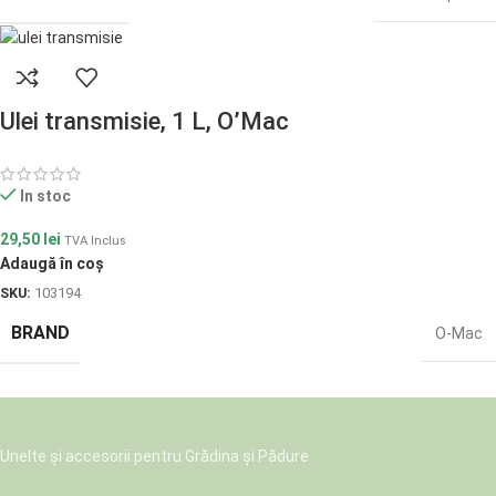
Ulei transmisie, 1 L, O’Mac
In stoc
29,50
lei
TVA Inclus
Adaugă în coș
SKU:
103194
BRAND
O-Mac
Unelte și accesorii pentru Grădina și Pădure