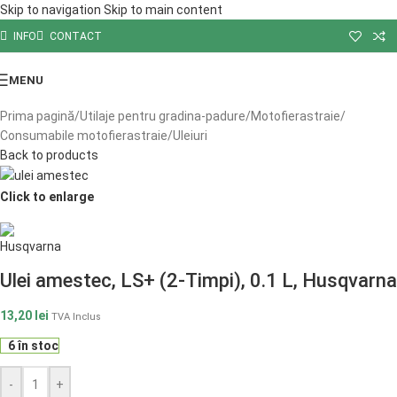
Skip to navigation
Skip to main content
INFO
CONTACT
MENU
Prima pagină
/
Utilaje pentru gradina-padure
/
Motofierastraie
/
Consumabile motofierastraie
/
Uleiuri
Back to products
Click to enlarge
Ulei amestec, LS+ (2-Timpi), 0.1 L, Husqvarna
13,20
lei
TVA Inclus
6 în stoc
-
+