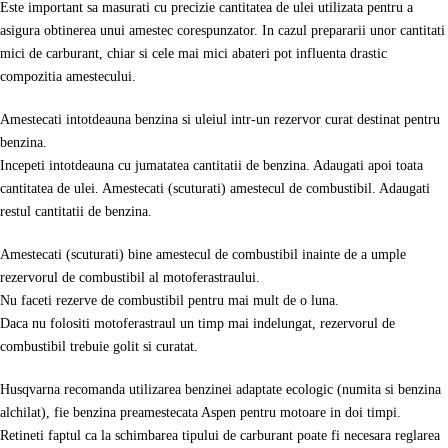
Este important sa masurati cu precizie cantitatea de ulei utilizata pentru a
asigura obtinerea unui amestec corespunzator. In cazul prepararii unor cantitati
mici de carburant, chiar si cele mai mici abateri pot influenta drastic
compozitia amestecului.
Amestecati intotdeauna benzina si uleiul intr-un rezervor curat destinat pentru
benzina.
Incepeti intotdeauna cu jumatatea cantitatii de benzina. Adaugati apoi toata
cantitatea de ulei. Amestecati (scuturati) amestecul de combustibil. Adaugati
restul cantitatii de benzina.
Amestecati (scuturati) bine amestecul de combustibil inainte de a umple
rezervorul de combustibil al motoferastraului.
Nu faceti rezerve de combustibil pentru mai mult de o luna.
Daca nu folositi motoferastraul un timp mai indelungat, rezervorul de
combustibil trebuie golit si curatat.
Husqvarna recomanda utilizarea benzinei adaptate ecologic (numita si benzina
alchilat), fie benzina preamestecata Aspen pentru motoare in doi timpi.
Retineti faptul ca la schimbarea tipului de carburant poate fi necesara reglarea