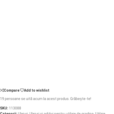
Compare
Add to wishlist
19
persoane se uită acum la acest produs. Grăbește-te!
SKU:
113088
Categorii:
Uleiuri
,
Uleiuri si aditivi pentru utilaje de gradina
,
Utilaje