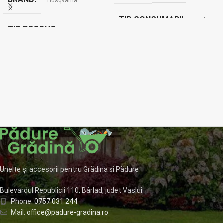
Husqvarna
TIP CONSUMABIL
Pile
TIP PRODUS
Chei
Unelte și accesorii pentru Grădina și Pădure
Bulevardul Republicii 110, Bârlad, judet Vaslui
Phone:
0757 031 244
Mail:
office@padure-gradina.ro