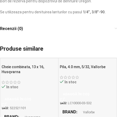
Bolt de rezerva pentru dispozitivul de denituire Oregon.
Se utilizeaza pentru denituirea lanturilor cu pasul
1/4”, 3/8”-90.
Recenzii (0)
Produse similare
Cheie combinata, 13 x 16,
Pila, 4.0 mm, 5/32, Vallorbe
Husqvarna
In stoc
In stoc
ADAUGĂ ÎN COȘ
ADAUGĂ ÎN COȘ
SKU:
LC10000-03-532
SKU:
522521101
BRAND
Vallorbe
BRAND