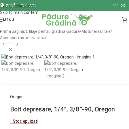
INFO
CONTACT
Skip to navigation
Skip to main content
MENU
Prima pagină
/
Utilaje pentru gradina-padure
/
Motofierastraie
/
Accesorii motofierastraie
Click to enlarge
Oregon
Bolt depresare, 1/4”, 3/8”-90, Oregon
Stoc epuizat