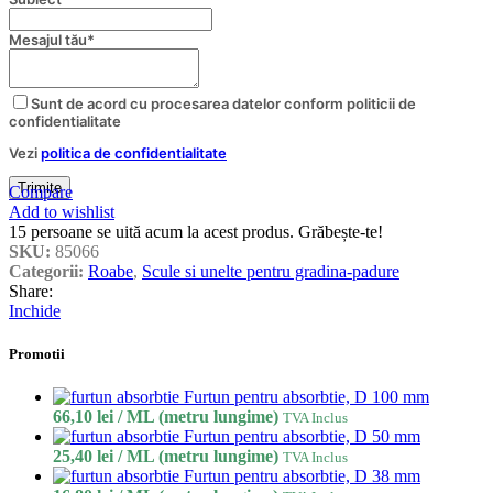
Email
Mesajul tău
*
*
Sunt de acord cu procesarea datelor conform politicii de
confidentialitate
Vezi
politica de confidentialitate
Trimite
Compare
Add to wishlist
15
persoane se uită acum la acest produs. Grăbește-te!
SKU:
85066
Categorii:
Roabe
,
Scule si unelte pentru gradina-padure
Share:
Inchide
Promotii
Furtun pentru absorbtie, D 100 mm
66,10
lei
/ ML (metru lungime)
TVA Inclus
Furtun pentru absorbtie, D 50 mm
25,40
lei
/ ML (metru lungime)
TVA Inclus
Furtun pentru absorbtie, D 38 mm