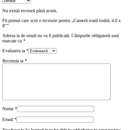
Nu există recenzii până acum.
Fii primul care scrii o recenzie pentru „Cameră roată roabă, 4.0 x
8″”
Adresa ta de email nu va fi publicată.
Câmpurile obligatorii sunt
marcate cu
*
Evaluarea ta
*
Recenzia ta
*
Nume
*
Email
*
You have to be logged in to be able to add photos to your review.