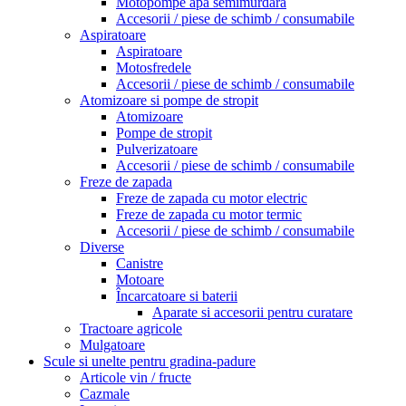
Motopompe apa semimurdara
Accesorii / piese de schimb / consumabile
Aspiratoare
Aspiratoare
Motosfredele
Accesorii / piese de schimb / consumabile
Atomizoare si pompe de stropit
Atomizoare
Pompe de stropit
Pulverizatoare
Accesorii / piese de schimb / consumabile
Freze de zapada
Freze de zapada cu motor electric
Freze de zapada cu motor termic
Accesorii / piese de schimb / consumabile
Diverse
Canistre
Motoare
Încarcatoare si baterii
Aparate si accesorii pentru curatare
Tractoare agricole
Mulgatoare
Scule si unelte pentru gradina-padure
Articole vin / fructe
Cazmale