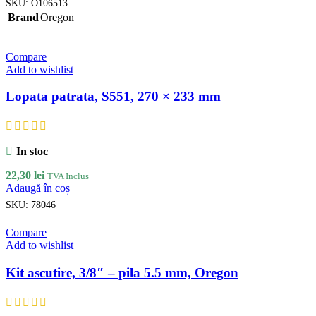
SKU:
O106513
Brand
Oregon
Compare
Add to wishlist
Lopata patrata, S551, 270 × 233 mm
In stoc
22,30
lei
TVA Inclus
Adaugă în coș
SKU:
78046
Compare
Add to wishlist
Kit ascutire, 3/8″ – pila 5.5 mm, Oregon