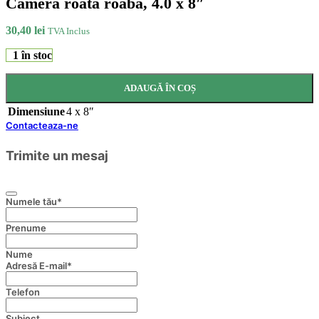
Cameră roată roabă, 4.0 x 8″
30,40
lei
TVA Inclus
1 în stoc
ADAUGĂ ÎN COȘ
Dimensiune
4 x 8″
Contacteaza-ne
Trimite un mesaj
Numele tău
*
Prenume
Nume
Adresă E-mail
*
Telefon
Subiect