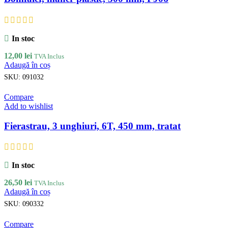
In stoc
12,00
lei
TVA Inclus
Adaugă în coș
SKU:
091032
Compare
Add to wishlist
Fierastrau, 3 unghiuri, 6T, 450 mm, tratat
In stoc
26,50
lei
TVA Inclus
Adaugă în coș
SKU:
090332
Compare