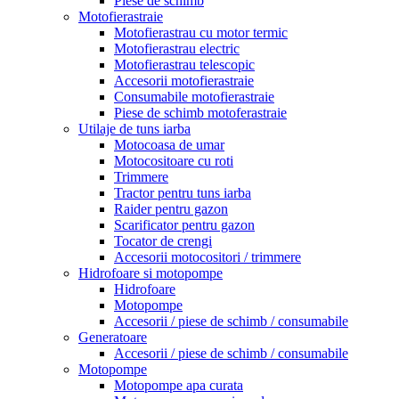
Piese de schimb
Motofierastraie
Motofierastrau cu motor termic
Motofierastrau electric
Motofierastrau telescopic
Accesorii motofierastraie
Consumabile motofierastraie
Piese de schimb motoferastraie
Utilaje de tuns iarba
Motocoasa de umar
Motocositoare cu roti
Trimmere
Tractor pentru tuns iarba
Raider pentru gazon
Scarificator pentru gazon
Tocator de crengi
Accesorii motocositori / trimmere
Hidrofoare si motopompe
Hidrofoare
Motopompe
Accesorii / piese de schimb / consumabile
Generatoare
Accesorii / piese de schimb / consumabile
Motopompe
Motopompe apa curata