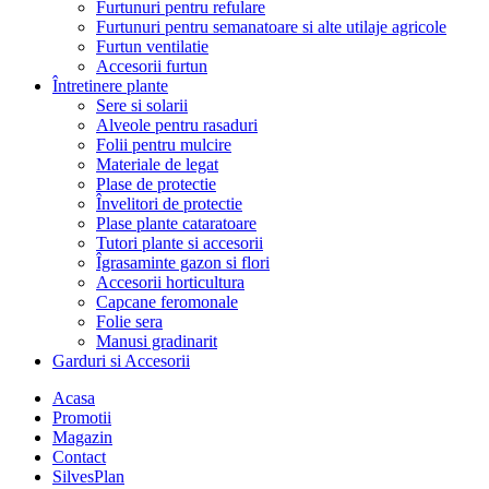
Furtunuri pentru refulare
Furtunuri pentru semanatoare si alte utilaje agricole
Furtun ventilatie
Accesorii furtun
Întretinere plante
Sere si solarii
Alveole pentru rasaduri
Folii pentru mulcire
Materiale de legat
Plase de protectie
Învelitori de protectie
Plase plante cataratoare
Tutori plante si accesorii
Îgrasaminte gazon si flori
Accesorii horticultura
Capcane feromonale
Folie sera
Manusi gradinarit
Garduri si Accesorii
Acasa
Promotii
Magazin
Contact
SilvesPlan