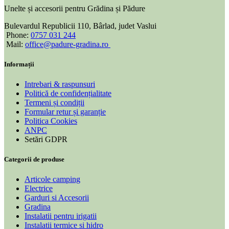
Unelte și accesorii pentru Grădina și Pădure
Bulevardul Republicii 110, Bârlad, judet Vaslui
Phone:
0757 031 244
Mail:
office@padure-gradina.ro
Informații
Intrebari & raspunsuri
Politică de confidențialitate
Termeni și condiții
Formular retur și garanție
Politica Cookies
ANPC
Setări GDPR
Categorii de produse
Articole camping
Electrice
Garduri si Accesorii
Gradina
Instalatii pentru irigatii
Instalatii termice si hidro