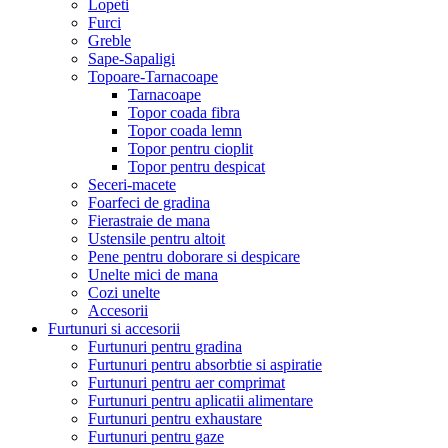
Lopeti
Furci
Greble
Sape-Sapaligi
Topoare-Tarnacoape
Tarnacoape
Topor coada fibra
Topor coada lemn
Topor pentru cioplit
Topor pentru despicat
Seceri-macete
Foarfeci de gradina
Fierastraie de mana
Ustensile pentru altoit
Pene pentru doborare si despicare
Unelte mici de mana
Cozi unelte
Accesorii
Furtunuri si accesorii
Furtunuri pentru gradina
Furtunuri pentru absorbtie si aspiratie
Furtunuri pentru aer comprimat
Furtunuri pentru aplicatii alimentare
Furtunuri pentru exhaustare
Furtunuri pentru gaze