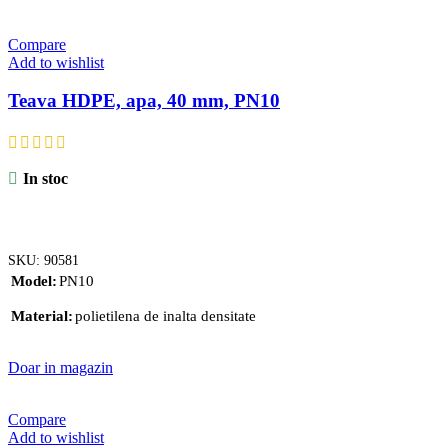
Compare
Add to wishlist
Teava HDPE, apa, 40 mm, PN10
In stoc
ADAUGĂ ÎN COȘ
SKU:
90581
Model
PN10
Material
polietilena de inalta densitate
Doar in magazin
Compare
Add to wishlist