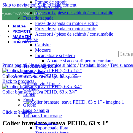
Pompe de stropit
Skip to navigation
Skip to main content
Pulverizatoare
Accesorii / piese de schimb / consumabile
Program: Lu-Vi 09:00 - 18:00
Freze de zapada
Freze de zapada cu motor electric
ACASA
Freze de zapada cu motor termic
PROMOTII
Accesorii / piese de schimb / consumabile
MAGAZIN
Diverse
CONTACT
Canistre
Motoare
Încarcatoare si baterii
Aparate si accesorii pentru curatare
Prima pagină
/
Instalatii termice si hidro
/
Instalatii hidro
/
Tevi si acce
Tractoare agricole
Mulgatoare
Colier bransare, teava PEHD, 50 x 1/2”
Scule si unelte pentru gradina-padure
Back to products
Articole vin / fructe
Cazmale
Colier bransare, teava PEHD, 63 x 3/4”
Lopeti
Furci
Greble
Sape-Sapaligi
Click to enlarge
Topoare-Tarnacoape
Colier bransare, teava PEHD, 63 x 1”
Tarnacoape
Topor coada fibra