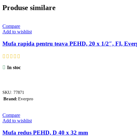
Produse similare
Compare
Add to wishlist
Mufa rapida pentru teava PEHD, 20 x 1/2″, FI, Ever
In stoc
ADAUGĂ ÎN COȘ
SKU:
77871
Brand
Everpro
Compare
Add to wishlist
Mufa redus PEHD, D 40 x 32 mm