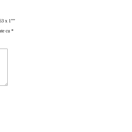
 63 x 1””
ate cu
*