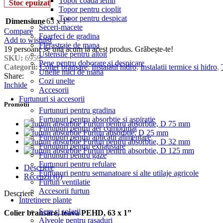
Topor coada lemn
Stoc epuizat
Topor pentru cioplit
Topor pentru despicat
Dimensiune
63 x 1”
Seceri-macete
Compare
Foarfeci de gradina
Add to wishlist
Fierastraie de mana
19
persoane se uită acum la acest produs. Grăbește-te!
Ustensile pentru altoit
SKU:
6959
Pene pentru doborare si despicare
Categorii:
Colier bransare
,
Instalatii hidro
,
Instalatii termice si hidro
,
Unelte mici de mana
Share:
Cozi unelte
Inchide
Accesorii
Furtunuri si accesorii
Promotii
Furtunuri pentru gradina
Furtunuri pentru absorbtie si aspiratie
Furtun pentru absorbtie, D 75 mm
Furtunuri pentru aer comprimat
Furtun absorbtie, D 25 mm
Furtunuri pentru aplicatii alimentare
Furtun pentru absorbtie, D 32 mm
Furtunuri pentru exhaustare
Furtun pentru absorbtie, D 125 mm
Furtunuri pentru gaze
Furtunuri pentru refulare
Descriere
Furtunuri pentru semanatoare si alte utilaje agricole
Recenzii (0)
Furtun ventilatie
Accesorii furtun
Descriere
Întretinere plante
Sere si solarii
Colier bransare, teava PEHD, 63 x 1”
Alveole pentru rasaduri