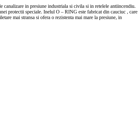
 de canalizare in presiune industriala si civila si in retelele antiincendiu.
 unei protectii speciale. Inelul O – RING este fabricat din cauciuc , care
iletare mai stransa si ofera o rezistenta mai mare la presiune, in