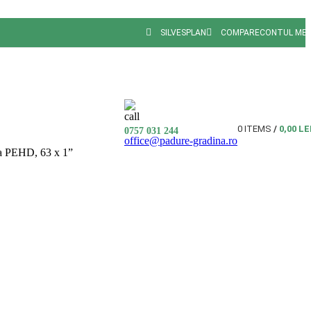
SILVESPLAN
COMPARE
CONTUL ME
0
ITEMS
/
0,00
LE
0757 031 244
office@padure-gradina.ro
va PEHD, 63 x 1”