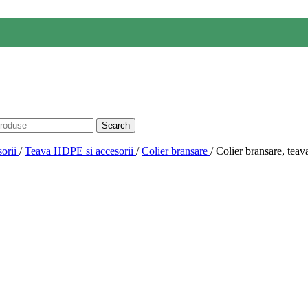
Search
sorii
/
Teava HDPE si accesorii
/
Colier bransare
/
Colier bransare, tea