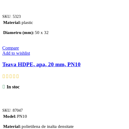
ADAUGĂ ÎN COȘ
SKU:
5323
Material
plastic
Diametru (mm)
50 x 32
Compare
Add to wishlist
Teava HDPE, apa, 20 mm, PN10
In stoc
ADAUGĂ ÎN COȘ
SKU:
87047
Model
PN10
Material
polietilena de inalta densitate