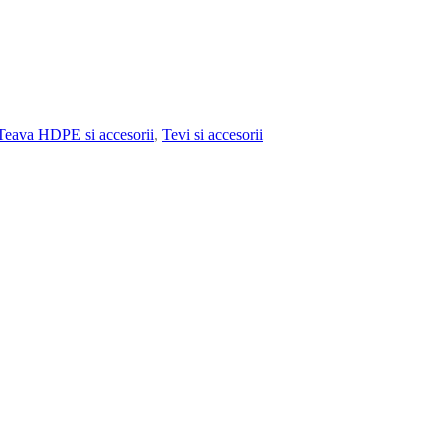
Teava HDPE si accesorii
,
Tevi si accesorii