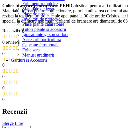
Folii pentru mulcire
Colier bransare pentru teava PEHD,
destinat pentru a fi utilizat in 
Materiale de legat
Materialul folosit pentru confectionare, permite utilizarea colierului at
Plase de protectie
rezista la temperaturi ridicate ale apei pana la 90 de grade Celsius, iar 
Învelitori de protectie
special, la diametre mai mari. Colierul de bransare are diametrul de 63
Plase plante cataratoare
Tutori plante si accesorii
Recenzii (0)
Îgrasaminte gazon si flori
Accesorii horticultura
0 reviews
Capcane feromonale
Folie sera
0
Manusi gradinarit
Garduri si Accesorii
0
0
0
0
Recenzii
Sterge filtre