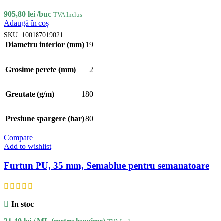
905,80
lei
/buc
TVA Inclus
Adaugă în coș
SKU:
100187019021
Diametru interior (mm)
19
Grosime perete (mm)
2
Greutate (g/m)
180
Presiune spargere (bar)
80
Compare
Add to wishlist
Furtun PU, 35 mm, Semablue pentru semanatoare
In stoc
21,40
lei
/ ML (metru lungime)