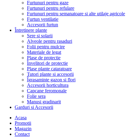
Furtunuri pentru gaze
Furtunuri pentru refulare
Furtunuri pentru semanatoare si alte utilaje agricole
Furtun ventilatie
Accesorii furtun
Întretinere plante
Sere si solarii
Alveole pentru rasaduri
Folii pentru mulcire
Materiale de legat
Plase de protectie
Învelitori de protectie
Plase plante cataratoare
Tutori plante si accesorii
Îgrasaminte gazon si flori
Accesorii horticultura
Capcane feromonale
Folie sera
Manusi gradinarit
Garduri si Accesorii
Acasa
Promotii
Magazin
Contact