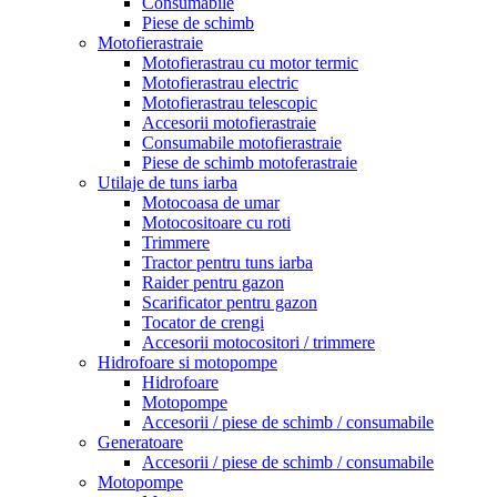
Consumabile
Piese de schimb
Motofierastraie
Motofierastrau cu motor termic
Motofierastrau electric
Motofierastrau telescopic
Accesorii motofierastraie
Consumabile motofierastraie
Piese de schimb motoferastraie
Utilaje de tuns iarba
Motocoasa de umar
Motocositoare cu roti
Trimmere
Tractor pentru tuns iarba
Raider pentru gazon
Scarificator pentru gazon
Tocator de crengi
Accesorii motocositori / trimmere
Hidrofoare si motopompe
Hidrofoare
Motopompe
Accesorii / piese de schimb / consumabile
Generatoare
Accesorii / piese de schimb / consumabile
Motopompe