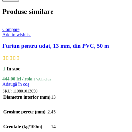
Produse similare
Compare
Add to wishlist
Furtun pentru udat, 13 mm, din PVC, 50 m
In stoc
444,00
lei
/ rola
TVA Inclus
Adaugă în coș
SKU:
110801013050
Diametru interior (mm)
13
Grosime perete (mm)
2.45
Greutate (kg/100m)
14