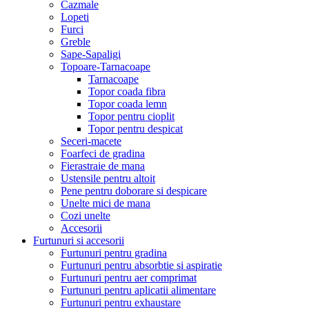
Cazmale
Lopeti
Furci
Greble
Sape-Sapaligi
Topoare-Tarnacoape
Tarnacoape
Topor coada fibra
Topor coada lemn
Topor pentru cioplit
Topor pentru despicat
Seceri-macete
Foarfeci de gradina
Fierastraie de mana
Ustensile pentru altoit
Pene pentru doborare si despicare
Unelte mici de mana
Cozi unelte
Accesorii
Furtunuri si accesorii
Furtunuri pentru gradina
Furtunuri pentru absorbtie si aspiratie
Furtunuri pentru aer comprimat
Furtunuri pentru aplicatii alimentare
Furtunuri pentru exhaustare