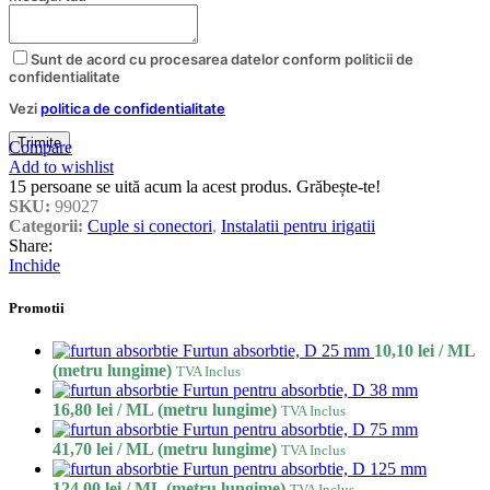
Email
Sunt de acord cu procesarea datelor conform politicii de
Address
*
confidentialitate
Vezi
politica de confidentialitate
Trimite
Compare
Add to wishlist
15
persoane se uită acum la acest produs. Grăbește-te!
SKU:
99027
Categorii:
Cuple si conectori
,
Instalatii pentru irigatii
Share:
Inchide
Promotii
Furtun absorbtie, D 25 mm
10,10
lei
/ ML
(metru lungime)
TVA Inclus
Furtun pentru absorbtie, D 38 mm
16,80
lei
/ ML (metru lungime)
TVA Inclus
Furtun pentru absorbtie, D 75 mm
41,70
lei
/ ML (metru lungime)
TVA Inclus
Furtun pentru absorbtie, D 125 mm
124,00
lei
/ ML (metru lungime)
TVA Inclus