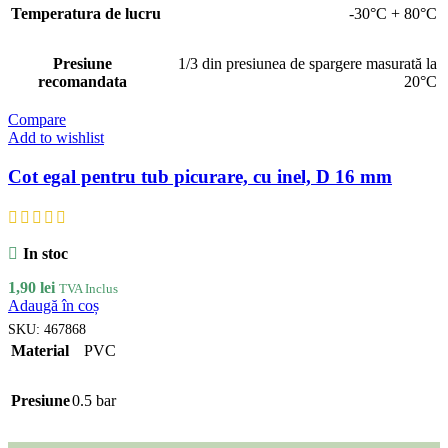
Temperatura de lucru
-30°C + 80°C
Presiune
1/3 din presiunea de spargere masurată la
recomandata
20°C
Compare
Add to wishlist
Cot egal pentru tub picurare, cu inel, D 16 mm
In stoc
1,90
lei
TVA Inclus
Adaugă în coș
SKU:
467868
Material
PVC
Presiune
0.5 bar