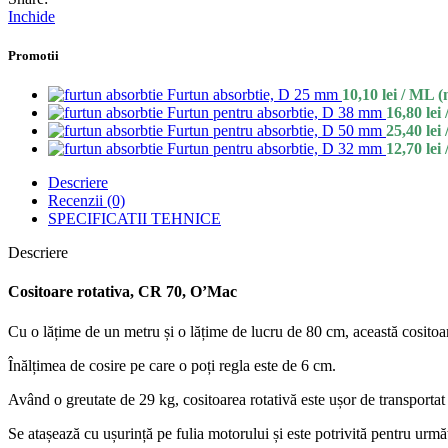
Inchide
Promotii
Furtun absorbtie, D 25 mm
10,10
lei
/ ML (
Furtun pentru absorbtie, D 38 mm
16,80
lei
Furtun pentru absorbtie, D 50 mm
25,40
lei
Furtun pentru absorbtie, D 32 mm
12,70
lei
Descriere
Recenzii (0)
SPECIFICATII TEHNICE
Descriere
Cositoare rotativa, CR 70, O’Mac
Cu o lățime de un metru și o lățime de lucru de 80 cm, această cositoare 
Înălțimea de cosire pe care o poți regla este de 6 cm.
Având o greutate de 29 kg, cositoarea rotativă este ușor de transportat
Se atașează cu ușurință pe fulia motorului și este potrivit