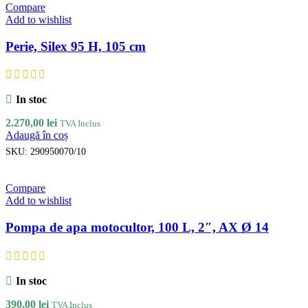
Compare
Add to wishlist
Perie, Silex 95 H, 105 cm
In stoc
2.270,00
lei
TVA Inclus
Adaugă în coș
SKU:
290950070/10
Compare
Add to wishlist
Pompa de apa motocultor, 100 L, 2″, AX Ø 14
In stoc
390,00
lei
TVA Inclus