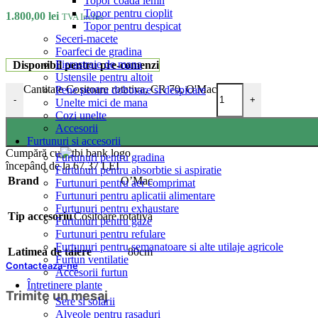
Topor coada lemn
Topor pentru cioplit
1.800,00
lei
TVA Inclus
Topor pentru despicat
Seceri-macete
Foarfeci de gradina
Fierastraie de mana
Disponibil pentru pre-comenzi
Ustensile pentru altoit
Cantitate Cositoare rotativa, CR 70, O'Mac
Pene pentru doborare si despicare
-
+
Unelte mici de mana
Cozi unelte
Accesorii
Furtunuri si accesorii
Cumpără cu
Furtunuri pentru gradina
începând de la 67.37 LEI
Furtunuri pentru absorbtie si aspiratie
Brand
O’Mac
Furtunuri pentru aer comprimat
Furtunuri pentru aplicatii alimentare
Furtunuri pentru exhaustare
Tip accesoriu
Cositoare rotativă
Furtunuri pentru gaze
Furtunuri pentru refulare
Furtunuri pentru semanatoare si alte utilaje agricole
Latimea de taiere
80cm
Furtun ventilatie
Contacteaza-ne
Accesorii furtun
Întretinere plante
Trimite un mesaj
Sere si solarii
Alveole pentru rasaduri