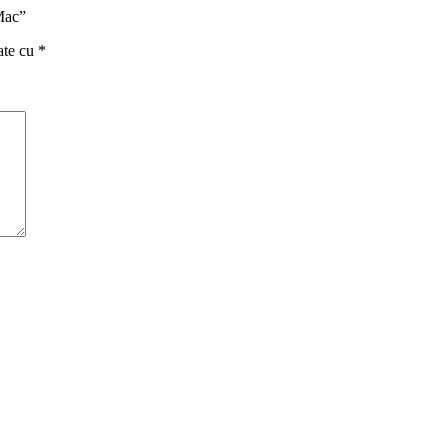
’Mac”
ate cu
*