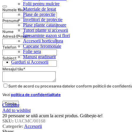
Folii pentru mulcire
Materiale de legat
Numele tău
*
Plase de protectie
Învelitori de protectie
Prenume
Plase plante cataratoare
Tutori plante si accesorii
Nume
Îgrasaminte gazon si flori
Adresă E-mail
*
Accesorii horticultura
Capcane feromonale
Telefon
Folie sera
Manusi gradinarit
Subiect
Garduri si Accesorii
Your
Mesajul tău
*
Website
*
Sunt de acord cu procesarea datelor conform politicii de confidentia
Vezi
politica de confidentialitate
Trimite
Compare
Add to wishlist
20
persoane se uită acum la acest produs. Grăbește-te!
SKU:
UACMC/00168
Categorie:
Accesorii
Share: