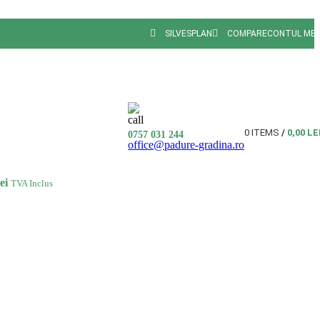
SILVESPLAN
COMPARE
CONTUL ME
0
ITEMS
/
0,00
LE
0757 031 244
office@padure-gradina.ro
lei
TVA Inclus