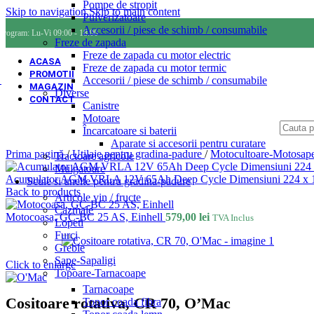
Pompe de stropit
Skip to navigation
Skip to main content
Pulverizatoare
Accesorii / piese de schimb / consumabile
Program: Lu-Vi 09:00 - 18:00
Freze de zapada
Freze de zapada cu motor electric
ACASA
Freze de zapada cu motor termic
PROMOTII
Accesorii / piese de schimb / consumabile
MAGAZIN
Diverse
CONTACT
Canistre
Motoare
Încarcatoare si baterii
Aparate si accesorii pentru curatare
Prima pagină
/
Utilaje pentru gradina-padure
/
Motocultoare-Motosape
Tractoare agricole
Mulgatoare
Acumulator AGM VRLA 12V 65Ah Deep Cycle Dimensiuni 224 x 150
Scule si unelte pentru gradina-padure
Back to products
Articole vin / fructe
Cazmale
Motocoasa, GC-BC 25 AS, Einhell
579,00
lei
TVA Inclus
Lopeti
Furci
Greble
Sape-Sapaligi
Click to enlarge
Topoare-Tarnacoape
Tarnacoape
Cositoare rotativa, CR 70, O’Mac
Topor coada fibra