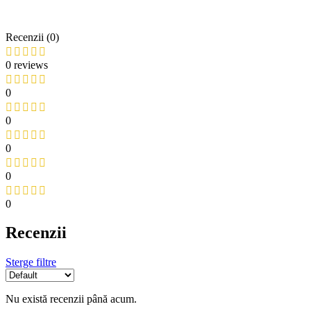
Recenzii (0)
0 reviews
0
0
0
0
0
Recenzii
Sterge filtre
Nu există recenzii până acum.