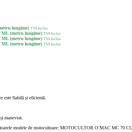
metru lungime)
TVA Inclus
/ ML (metru lungime)
TVA Inclus
/ ML (metru lungime)
TVA Inclus
/ ML (metru lungime)
TVA Inclus
este fiabilă și eficientă.
 și manevrat.
ă pentru următoarele modele de motocultoare: MOTOCULTOR O’MA