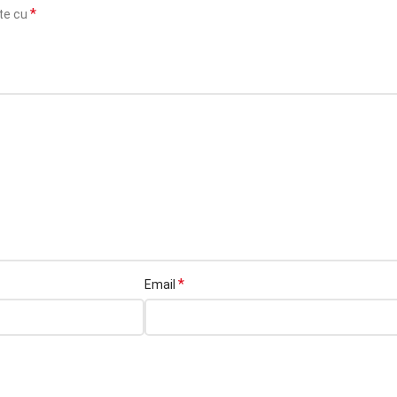
*
ate cu
*
Email