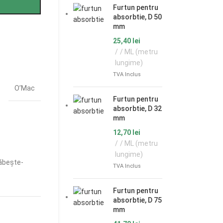
Furtun pentru
absorbtie, D 50
mm
25,40
lei
/ ML (metru
lungime)
TVA Inclus
O’Mac
Furtun pentru
absorbtie, D 32
mm
12,70
lei
/ ML (metru
lungime)
ăbește-
TVA Inclus
Furtun pentru
absorbtie, D 75
mm