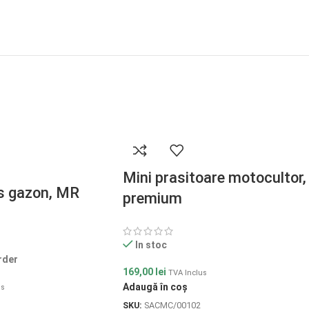
Mini prasitoare motocultor,
s gazon, MR
premium
In stoc
rder
169,00
lei
TVA Inclus
Adaugă în coș
us
SKU:
SACMC/00102