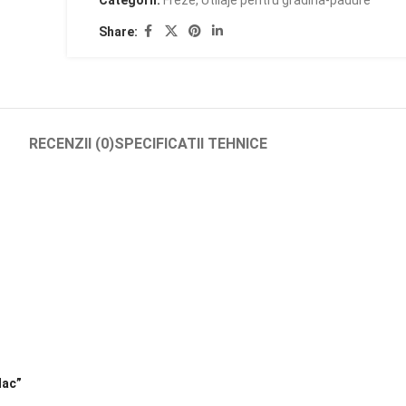
Categorii:
Freze
,
Utilaje pentru gradina-padure
Share:
RECENZII (0)
SPECIFICATII TEHNICE
Mac”