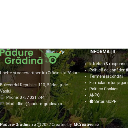
INFORMAȚII
Intrebari & raspunsur
Politică de confidenți
Unelte și accesorii pentru Grădina și Pădure
Termeni și condiții
Formular retur și gar
Bulevardul Republicii 110, Bârlad, judet
Politica Cookies
Vaslui
ANPC
Phone:
0757 031 244
Setări GDPR
Mail:
office@padure-gradina.ro
Padure-Gradina.ro
2022 Created by
I
MCreative.ro