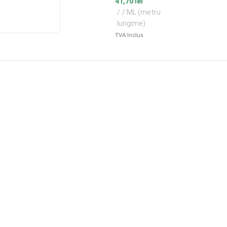
41,70
lei
/ ML (metru
lungime)
TVA Inclus