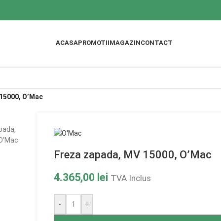
ACASA
PROMOTII
MAGAZIN
CONTACT
 15000, O’Mac
Freza zapada, MV 15000, O’Mac
4.365,00
lei
TVA Inclus
-
+