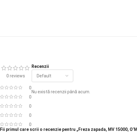
Recenzii
0 reviews
0
Nu există recenzii până acum.
0
0
0
0
Fii primul care scrii o recenzie pentru „Freza zapada, MV 15000, O’