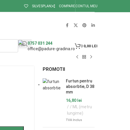
SILVESPLAN
COMPARE
CONTUL MEU
0757 031 244
0
0,00
LEI
office@padure-gradina.ro
PROMOTII
Furtun pentru
absorbtie, D 38
mm
16,80
lei
/ ML (metru
lungime)
TVA Inclus