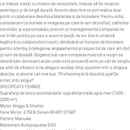
ca trebuie tratat cu maxim de seriozitate, trebuie să fie reciproc
avantajos și de lungă durată. Aceste obiective se pot realiza doar
printr-o colaborare deschisa bilaterala si de încredere. Pentru viitor,
consideram ca numele si imaginea pe care le-am dezvoltat, calitatea
serviciilor și a personalului, precum și managementul companiei ne
vor întări poziția pe care o avem în piață, ne vor tine în strânsă
legătură cu colaboratorii noștri, rămânând un furnizor de încredere
pentru atenția, înțelegerea, angajamentul și respectul de care am dat
și vom da dovadă. Sloganul sub care compania noastră a reușit sa
devină lider dominant acolo unde este prezentă este pe cât de simplu
pe atât de eficient si ne obliga in același timp sa privim intr-o singura
direcție, si anume cat mai sus: “Profesioniștii îți deschid ușa! De
intrat, intri singur!”
SPECIFICATII TEHNICE
Suprafața de lucru recomandata: suprafețe medii spre mari (1600 -
2300 m²)
Motor: Briggs & Straton
Serie Motor: 675EXi Series READY START
Pornire: Manuala
Manevrare:Autopropulsie EVO