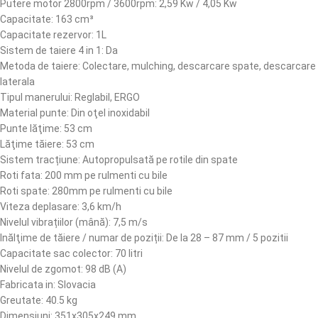
Putere motor 2800rpm / 3600rpm: 2,59 Kw / 4,05 Kw
Capacitate: 163 cm³
Capacitate rezervor: 1L
Sistem de taiere 4 in 1: Da
Metoda de taiere: Colectare, mulching, descarcare spate, descarcare
laterala
Tipul manerului: Reglabil, ERGO
Material punte: Din oţel inoxidabil
Punte lăţime: 53 cm
Lăţime tăiere: 53 cm
Sistem tracțiune: Autopropulsată pe rotile din spate
Roti fata: 200 mm pe rulmenti cu bile
Roti spate: 280mm pe rulmenti cu bile
Viteza deplasare: 3,6 km/h
Nivelul vibrațiilor (mână): 7,5 m/s
Inălţime de tăiere / numar de poziții: De la 28 – 87 mm / 5 pozitii
Capacitate sac colector: 70 litri
Nivelul de zgomot: 98 dB (A)
Fabricata in: Slovacia
Greutate: 40.5 kg
Dimensiuni: 351x305x249 mm