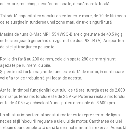
colectare, mulching, descărcare spate, descărcare laterală.
Totodată capacitatea sacului colector este mare, de 70 de litri ceea
ce te susține în tunderea unei zone mari, dintr-o singură tură.
Mașina de tuns O-Mac MP1 554 WSQ-B are o greutate de 40,5 Kg și
este silențioasă generând un zgomot de doar 98 dB (A). Are puntea
de oțel și tracțiunea pe spate.
Roțile din față au 200 de mm, cele din spate 280 de mm și sunt
așezate pe rulmenți cu bile.
Și pentru că forța mașinii de tuns este dată de motor, în continuare
vei afla tot ce trebuie să știi legat de acesta.
Astfel, în timpul funcționării cuțitului de tăiere, turația este de 2.800
rpm iar puterea motorului este de 2.59 kw. Puterea reală a motorului
este de 4.05 kw, echivalentă unei puteri nominale de 3.600 rpm.
Un alt atuu important al acestui motor este reprezentat de lipsa
necesității înlocuirii regulate a uleiului de motor. Cantitatea de ulei
trebuie doar completată până la semnul marcat în rezervor. Această