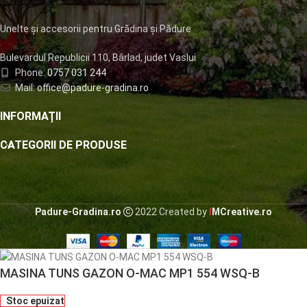
Unelte și accesorii pentru Grădina și Pădure
Bulevardul Republicii 110, Bârlad, judet Vaslui
Phone:
0757 031 244
Mail:
office@padure-gradina.ro
INFORMAȚII
CATEGORII DE PRODUSE
Padure-Gradina.ro
2022 Created by
I
MCreative.ro
MASINA TUNS GAZON O-MAC MP1 554 WSQ-B
Stoc epuizat