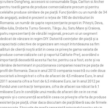
și rutiere Dongfeng, accesorii si consumabile Siga, Carlton si Archer
pentru toată gama de produse comercializate precum și pentru
celelalte produse similare de pe piață. Funcționăm cu un număr de 34
de angajați, având in prezent o rețea de 180 de distribuitori în
Romania; un număr de șapte reprezențante proprii in: Pitești, Deva,
Alba-Iulia, Drobeta Turnu-Severin, Târgu Jiu, Satu Mare și Craiova,
patru reprezentanți de vânzări regionali, precum si un segment
dedicat de vânzare in regim DIY. Datorită cerințelor din piață și a
capacitații colective de organizare am reușit întotdeauna sa fim
alături de clienții noștii atât in ceea ce privește gama variata de
produse comercializate cat și raportul Calitate-Preț, acordând o
importanță deosebită acestui factor, pentru ca a fost, este și va
rămâne determinant in poziționarea companiei noastre pe piața de
profil din Romania. Daca in anul 2010 compania noastră cu cele doua
societati a înregistrat o cifra de afaceri de 4,5 milioane Euro, în anul
2011 aceasta cifra a fost de 6,5 milioane Euro, iar în anul 2012 pe
fondul unei contracții temporare, cifra de afaceri sa ridicat la 6.1
milioane Euro în condițiile unui mediu de afaceri din ce in ce mai
agresiv și o concurență acerbă în ceea ce privește oferta de produse
existența pe piață, chiar daca discutam de piață liberă sau de firmele
consacrate. Stocurile de marfa reprezintă principalul nostru atu in