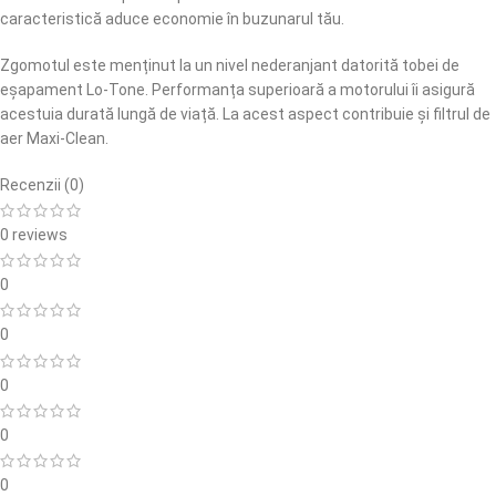
caracteristică aduce economie în buzunarul tău.
Zgomotul este menținut la un nivel nederanjant datorită tobei de
eșapament Lo-Tone. Performanța superioară a motorului îi asigură
acestuia durată lungă de viață. La acest aspect contribuie și filtrul de
aer Maxi-Clean.
Recenzii (0)
0 reviews
0
0
0
0
0