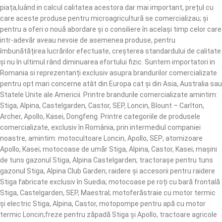
piața,luând in calcul calitatea acestora dar mai important, prețul cu
care aceste produse pentru microagricultură se comercializau; și
pentru a oferi o nouă abordare și o consiliere în același timp celor care
intr-adevăr aveau nevoie de asemenea produse, pentru
îmbunătățirea lucrărilor efectuate, creșterea standardului de calitate
și nu în ultimul rând diminuarea efortului fizic. Suntem importatori in
Romania si reprezentanți exclusiv asupra brandurilor comercializate
pentru opt mari concerne atât din Europa cat și din Asia, Australia sau
Statele Unite ale Americii. Printre brandurile comercializate amintim:
Stiga, Alpina, Castelgarden, Castor, SEP, Loncin, Blount – Carlton,
Archer, Apollo, Kasei, Dongfeng. Printre categoriile de produsele
comercializate, exclusiv în România, prin intermediul companiei
noastre, amintim: motocultoare Loncin, Apollo, SEP; atomizoare
Apollo, Kasei; motocoase de umăr Stiga, Alpina, Castor, Kasei; mașini
de tuns gazonul Stiga, Alpina Castelgarden; tractorașe pentru tuns
gazonul Stiga, Alpina Club Garden; raidere și accesorii pentru raidere
Stiga fabricate exclusiv în Suedia; motocoase pe roți cu bară frontală
Stiga, Castelgarden, SEP, Maestral; motoferăstraie cu motor termic
și electric Stiga, Alpina, Castor, motopompe pentru apă cu motor
termic Loncin;freze pentru zăpadă Stiga și Apollo, tractoare agricole