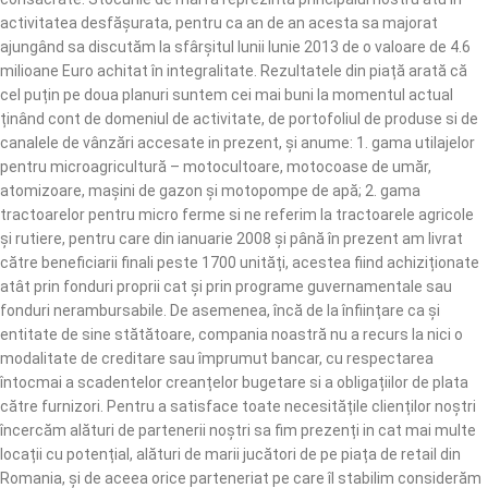
activitatea desfășurata, pentru ca an de an acesta sa majorat
ajungând sa discutăm la sfârșitul lunii Iunie 2013 de o valoare de 4.6
milioane Euro achitat în integralitate. Rezultatele din piață arată că
cel puțin pe doua planuri suntem cei mai buni la momentul actual
ținând cont de domeniul de activitate, de portofoliul de produse si de
canalele de vânzări accesate in prezent, și anume: 1. gama utilajelor
pentru microagricultură – motocultoare, motocoase de umăr,
atomizoare, mașini de gazon și motopompe de apă; 2. gama
tractoarelor pentru micro ferme si ne referim la tractoarele agricole
și rutiere, pentru care din ianuarie 2008 și până în prezent am livrat
către beneficiarii finali peste 1700 unități, acestea fiind achiziționate
atât prin fonduri proprii cat și prin programe guvernamentale sau
fonduri nerambursabile. De asemenea, încă de la înființare ca și
entitate de sine stătătoare, compania noastră nu a recurs la nici o
modalitate de creditare sau împrumut bancar, cu respectarea
întocmai a scadentelor creanțelor bugetare si a obligațiilor de plata
către furnizori. Pentru a satisface toate necesitățile clienților noștri
încercăm alături de partenerii noștri sa fim prezenți in cat mai multe
locații cu potențial, alături de marii jucători de pe piața de retail din
Romania, și de aceea orice parteneriat pe care îl stabilim considerăm