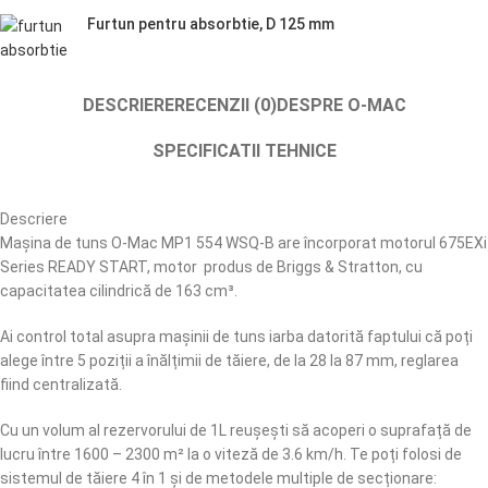
Furtun pentru absorbtie, D 125 mm
DESCRIERE
RECENZII (0)
DESPRE O-MAC
SPECIFICATII TEHNICE
Descriere
Mașina de tuns O-Mac MP1 554 WSQ-B are încorporat motorul 675EXi
Series READY START, motor produs de Briggs & Stratton, cu
capacitatea cilindrică de 163 cm³.
Ai control total asupra mașinii de tuns iarba datorită faptului că poți
alege între 5 poziții a înălțimii de tăiere, de la 28 la 87 mm, reglarea
fiind centralizată.
Cu un volum al rezervorului de 1L reușești să acoperi o suprafață de
lucru între 1600 – 2300 m² la o viteză de 3.6 km/h. Te poți folosi de
sistemul de tăiere 4 în 1 și de metodele multiple de secționare: