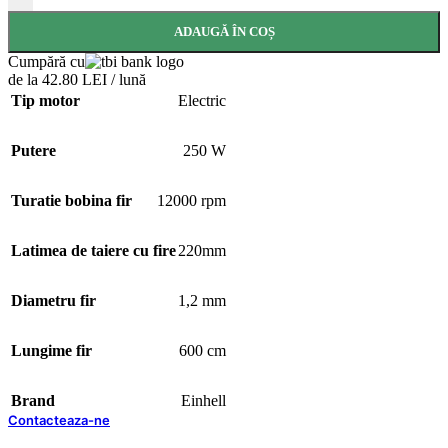
ADAUGĂ ÎN COȘ
Cumpără cu
de la 42.80 LEI / lună
Tip motor
Electric
Putere
250 W
Turatie bobina fir
12000 rpm
Latimea de taiere cu fire
220mm
Diametru fir
1,2 mm
Lungime fir
600 cm
Brand
Einhell
Contacteaza-ne