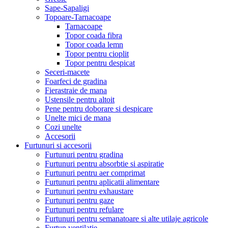
Sape-Sapaligi
Topoare-Tarnacoape
Tarnacoape
Topor coada fibra
Topor coada lemn
Topor pentru cioplit
Topor pentru despicat
Seceri-macete
Foarfeci de gradina
Fierastraie de mana
Ustensile pentru altoit
Pene pentru doborare si despicare
Unelte mici de mana
Cozi unelte
Accesorii
Furtunuri si accesorii
Furtunuri pentru gradina
Furtunuri pentru absorbtie si aspiratie
Furtunuri pentru aer comprimat
Furtunuri pentru aplicatii alimentare
Furtunuri pentru exhaustare
Furtunuri pentru gaze
Furtunuri pentru refulare
Furtunuri pentru semanatoare si alte utilaje agricole
Furtun ventilatie