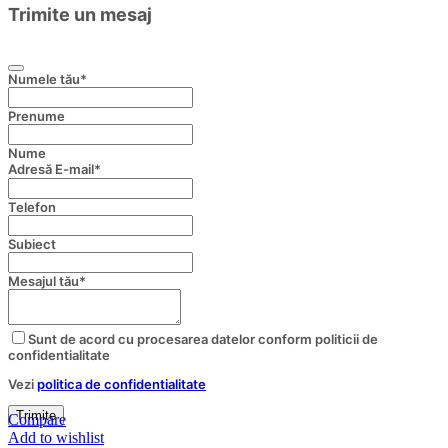
Trimite un mesaj
Numele tău
*
Prenume
Nume
Adresă E-mail
*
Telefon
Subiect
Mesajul tău
*
Sunt de acord cu procesarea datelor conform politicii de
confidentialitate
Vezi
politica de confidentialitate
Website
Trimite
Compare
URL
*
Add to wishlist