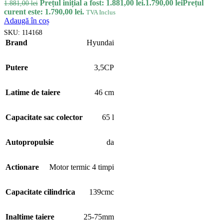
Prețul inițial a fost: 1.881,00 lei.
1.790,00
lei
Prețul
1.881,00
lei
curent este: 1.790,00 lei.
TVA Inclus
Adaugă în coș
SKU:
114168
Brand
Hyundai
Putere
3,5CP
Latime de taiere
46 cm
Capacitate sac colector
65 l
Autopropulsie
da
Actionare
Motor termic 4 timpi
Capacitate cilindrica
139cmc
Inaltime taiere
25-75mm