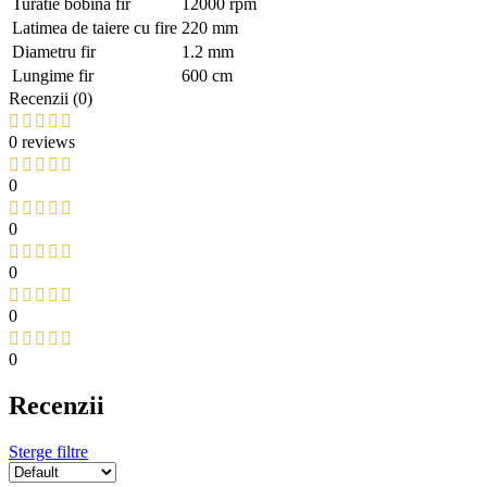
Turatie bobina fir
12000 rpm
Latimea de taiere cu fire
220 mm
Diametru fir
1.2 mm
Lungime fir
600 cm
Recenzii (0)
0 reviews
0
0
0
0
0
Recenzii
Sterge filtre