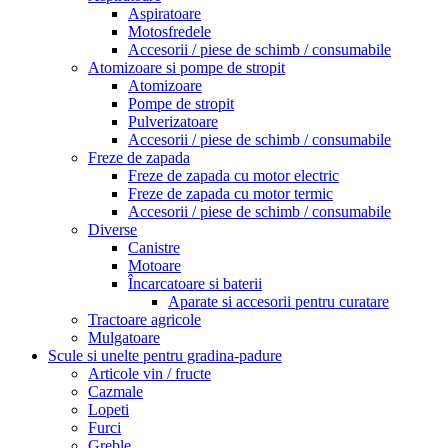
Aspiratoare
Motosfredele
Accesorii / piese de schimb / consumabile
Atomizoare si pompe de stropit
Atomizoare
Pompe de stropit
Pulverizatoare
Accesorii / piese de schimb / consumabile
Freze de zapada
Freze de zapada cu motor electric
Freze de zapada cu motor termic
Accesorii / piese de schimb / consumabile
Diverse
Canistre
Motoare
Încarcatoare si baterii
Aparate si accesorii pentru curatare
Tractoare agricole
Mulgatoare
Scule si unelte pentru gradina-padure
Articole vin / fructe
Cazmale
Lopeti
Furci
Greble