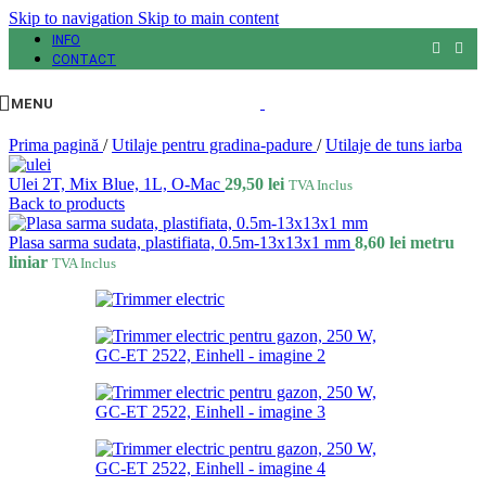
Skip to navigation
Skip to main content
INFO
CONTACT
MENU
Prima pagină
/
Utilaje pentru gradina-padure
/
Utilaje de tuns iarba
Ulei 2T, Mix Blue, 1L, O-Mac
29,50
lei
TVA Inclus
Back to products
Plasa sarma sudata, plastifiata, 0.5m-13x13x1 mm
8,60
lei
metru
liniar
TVA Inclus