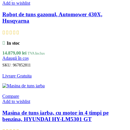
Add to wishlist
Robot de tuns gazonul, Automower 430X,
Husqvarna
In stoc
14.879,00
lei
TVA Inclus
Adaugă în coș
SKU:
967852811
Livrare Gratuita
Compare
Add to wishlist
Masina de tuns iarba, cu motor in 4 timpi pe
benzina, HYUNDAI HY-LM5301 GT