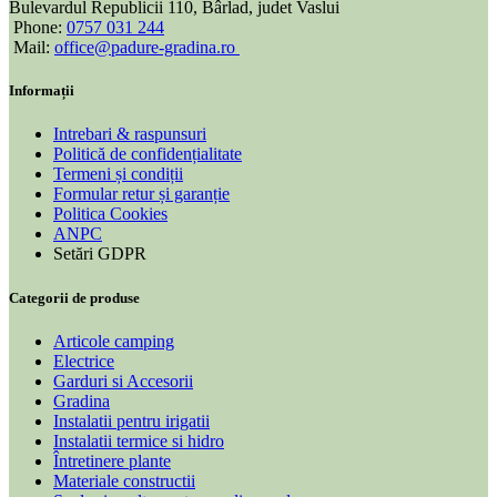
Bulevardul Republicii 110, Bârlad, judet Vaslui
Phone:
0757 031 244
Mail:
office@padure-gradina.ro
Informații
Intrebari & raspunsuri
Politică de confidențialitate
Termeni și condiții
Formular retur și garanție
Politica Cookies
ANPC
Setări GDPR
Categorii de produse
Articole camping
Electrice
Garduri si Accesorii
Gradina
Instalatii pentru irigatii
Instalatii termice si hidro
Întretinere plante
Materiale constructii