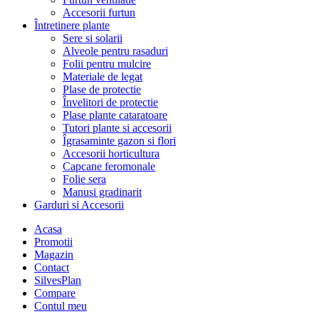
Accesorii furtun
Întretinere plante
Sere si solarii
Alveole pentru rasaduri
Folii pentru mulcire
Materiale de legat
Plase de protectie
Învelitori de protectie
Plase plante cataratoare
Tutori plante si accesorii
Îgrasaminte gazon si flori
Accesorii horticultura
Capcane feromonale
Folie sera
Manusi gradinarit
Garduri si Accesorii
Acasa
Promotii
Magazin
Contact
SilvesPlan
Compare
Contul meu