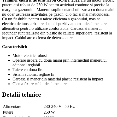
Trimmer electric de tuns iarba GC-ET 2522
are un motor electric
puternic si robust de 250 W pentru activitati continue si precise la
marginea gazonului. Manerul suplimentar si utilizarea cu doua maini
nu doar usureaza activitatea pe gazon, ci o fac si mai meticuloasa.
Cu un fir dublu pentru o taiere eficienta a gazonului, masina
electrica de tuns iarba are si un dispozitiv automat de alimentare
alternativa pentru o utilizare confortabila. Carcasa si manerul
secundar sunt realizate din plastic de calitate superioara, rezistent la
impact. Cablul are o clema de detensionare.
Caracteristici:
Motor electric robust
Operare usoara cu doua maini prin intermediul manerului
aditional reglabil
Taiere cu doua fire
Sistem automat reglare fir
Carcasa si maner din material plastic rezistent la impact
Clema fixare cablu de alimentare
Detalii tehnice
Alimentare
230-240 V | 50 Hz
Putere
250 W