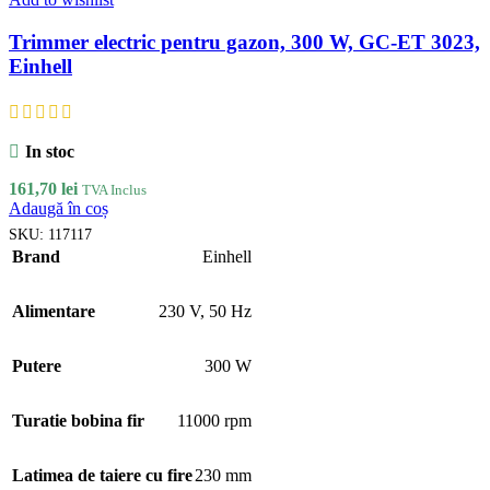
Trimmer electric pentru gazon, 300 W, GC-ET 3023,
Einhell
In stoc
161,70
lei
TVA Inclus
Adaugă în coș
SKU:
117117
Brand
Einhell
Alimentare
230 V
,
50 Hz
Putere
300 W
Turatie bobina fir
11000 rpm
Latimea de taiere cu fire
230 mm