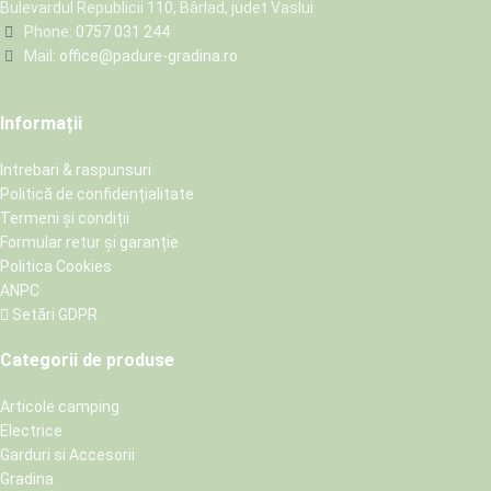
Bulevardul Republicii 110, Bârlad, judet Vaslui
Phone:
0757 031 244
Mail:
office@padure-gradina.ro
Informații
Intrebari & raspunsuri
Politică de confidențialitate
Termeni și condiții
Formular retur și garanție
Politica Cookies
ANPC
Setări GDPR
Categorii de produse
Articole camping
Electrice
Garduri si Accesorii
Gradina