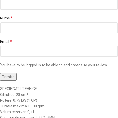
*
Nume
*
Email
You have to be logged in to be able to add photos to your review.
SPECIFICATII TEHNICE
Cilindree: 28 cm³
Putere: 0,75 kW (1 CP)
Turatie maxima: 8000 rpm
Volum rezervor: 0,4 l.
Consum de carburant: 552 g/kWh