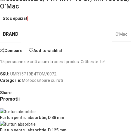
O’Mac
Stoc epuizat
BRAND
O’Mac
Compare
Add to wishlist
15
persoane se uită acum la acest produs. Grăbește-te!
SKU:
UMR15P19B4TOM/0072
Categorie:
Motocositoare cu roti
Share:
Promotii
Furtun pentru absorbtie, D 38 mm
Furtun pentru absorbtie, D 125 mm