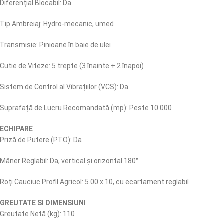
Diferențial Blocabil: Da
Tip Ambreiaj: Hydro-mecanic, umed
Transmisie: Pinioane în baie de ulei
Cutie de Viteze: 5 trepte (3 înainte + 2 înapoi)
Sistem de Control al Vibrațiilor (VCS): Da
Suprafață de Lucru Recomandată (mp): Peste 10.000
ECHIPARE
Priză de Putere (PTO): Da
Mâner Reglabil: Da, vertical și orizontal 180°
Roți Cauciuc Profil Agricol: 5.00 x 10, cu ecartament reglabil
GREUTATE SI DIMENSIUNI
Greutate Netă (kg): 110