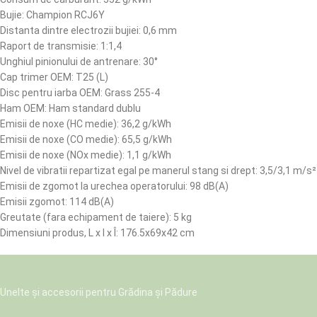
Bujie: Champion RCJ6Y
Distanta dintre electrozii bujiei: 0,6 mm
Raport de transmisie: 1:1,4
Unghiul pinionului de antrenare: 30°
Cap trimer OEM: T25 (L)
Disc pentru iarba OEM: Grass 255-4
Ham OEM: Ham standard dublu
Emisii de noxe (HC medie): 36,2 g/kWh
Emisii de noxe (CO medie): 65,5 g/kWh
Emisii de noxe (NOx medie): 1,1 g/kWh
Nivel de vibratii repartizat egal pe manerul stang si drept: 3,5/3,1 m/s²
Emisii de zgomot la urechea operatorului: 98 dB(A)
Emisii zgomot: 114 dB(A)
Greutate (fara echipament de taiere): 5 kg
Dimensiuni produs, L x l x Î: 176.5x69x42 cm
Unelte și accesorii pentru Grădina și Pădure