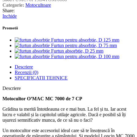
Categorie:
Motocultoare
Share:
Inchide
Promotii
Furtun pentru absorbtie, D 125 mm
Furtun pentru absorbtie, D 75 mm
Furtun absorbtie, D 25 mm
Furtun pentru absorbtie, D 100 mm
Descriere
Recenzii (0)
SPECIFICATII TEHNICE
Descriere
Motocultor O’MAC MC 7000 de 7 CP
Grădina ta merită întotdeauna ce e mai bun. La fel și tu. Iar acest
lucru e valabil și la capitolul utilaje agricole. Dacă e posibil să îți
ușurezi semnificativ munca, de ce să nu o faci?
Un motocultor este accesoriul ideal care să te însoțească în
operațiunile de mărunțire a pământului. Și modelul Loncin MC 7000