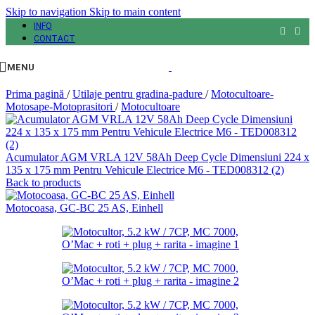
Skip to navigation
Skip to main content
INFO
CONTACT
MENU
Prima pagină
/
Utilaje pentru gradina-padure
/
Motocultoare-
Motosape-Motoprasitori
/
Motocultoare
Acumulator AGM VRLA 12V 58Ah Deep Cycle Dimensiuni 224 x
135 x 175 mm Pentru Vehicule Electrice M6 - TED008312 (2)
Back to products
Motocoasa, GC-BC 25 AS, Einhell