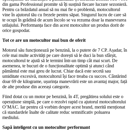
din gama Professional promite să îți susțină fiecare lucrare sezonieră.
Pentru ca brăzdatul anual să nu mai fie o problemă, motocultorul
vine în ajutorul tău cu frezele pentru săpat. Singurul lucru de care să
te ocupi în grădină de acum încolo se va rezuma doar la manevrarea
utilajului. Performanța face din acest motocultor un produs dorit de
orice gospodar.
Tot ce are un motocultor mai bun de oferit
Motorul său funcționează pe benzină, la o putere de 7 CP. Așadar, în
cele mai multe activități pe care dorești să le duci la bun sfârșit,
motocultorul te ajută să le termini într-un timp cât mai scurt. De
asemenea, te bucuri de o funcționalitate optimă și atunci când
pământul este mai greu de lucrat. Chiar dacă este secetă sau
umiditate excesivă, motocultorul își face treaba cu succes. Cântărind
doar 69 de kilograme, ușurința manevrării este un avantaj major, față
de alte produse din aceeași categorie.
Fiind dotat cu un motor pe benzină, în 4T, pregătirea solului este o
operațiune simplă, pe care o rezolvi rapid cu ajutorul motocultorului
O’MAC. Iar pentru că vorbim despre acest brand, merită menționat
că standardele înalte de calitate reduc semnificativ poluarea
mediului.
Sapă inteligent cu un motocultor performant