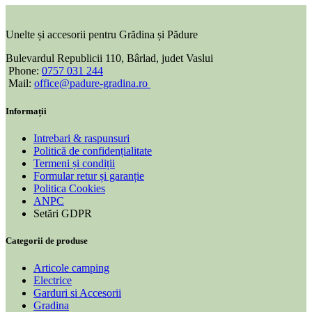
Unelte și accesorii pentru Grădina și Pădure
Bulevardul Republicii 110, Bârlad, judet Vaslui
Phone:
0757 031 244
Mail:
office@padure-gradina.ro
Informații
Intrebari & raspunsuri
Politică de confidențialitate
Termeni și condiții
Formular retur și garanție
Politica Cookies
ANPC
Setări GDPR
Categorii de produse
Articole camping
Electrice
Garduri si Accesorii
Gradina