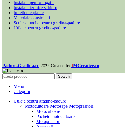
Instalatii pentru irigatii
Instalatii termice si hidro
Întretinere plante
Materiale constructii
Scule si unelte pentru gradina-padure
Utilaje pentru gradina-padure
Padure-Gradina.ro
2022 Created by
I
MCreative.ro
Search
Menu
Categorii
Utilaje pentru gradina-padure
Motocultoare-Motosape-Motoprasitori
Motocultoare
Pachete motocultoare
Motoprasitori
Accesorii