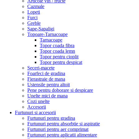
Articole vin / fructe
Cazmale
Lopeti
Furci
Greble
Sape-Sapaligi
Topoare-Tarnacoape
Tarnacoape
Topor coada fibra
Topor coada lemn
Topor pentru cioplit
Topor pentru despicat
Seceri-macete
Foarfeci de gradina
Fierastraie de mana
Ustensile pentru altoit
Pene pentru doborare si despicare
Unelte mici de mana
Cozi unelte
Accesorii
Furtunuri si accesorii
Furtunuri pentru gradina
Furtunuri pentru absorbtie si aspiratie
Furtunuri pentru aer comprimat
Furtunuri pentru aplicatii alimentare