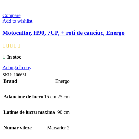
Compare
Add to wishlist
Motocultor, H90, 7CP, + roti de cauciuc, Energo
In stoc
Adaugă în coș
SKU:
106631
Brand
Energo
Adancime de lucru
15 cm 25 cm
Latime de lucru maxima
90 cm
Numar viteze
Marsarier 2