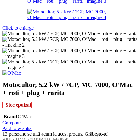
Click to enlarge
Motocultor, 5.2 kW / 7CP, MC 7000, O’Mac
+ roti + plug + rarita
Stoc epuizat
Brand
O’Mac
Compare
Add to wishlist
13
persoane se uită acum la acest produs. Grăbește-te!
SKU:
UMC70P19B4TOM/0060