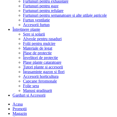
Furtunuri pentru exhaustare
Furtunuri pentru gaze
Furtunuri pentru refulare
Furtunuri pentru semanatoare si alte utilaje agricole
Furtun ventilatie
Accesorii furtun
Întretinere plante
Sere si solarii
Alveole pentru rasaduri
Folii pentru mulcire
Materiale de legat
Plase de protectie
Învelitori de protectie
Plase plante cataratoare
Tutori plante si accesorii
Îgrasaminte gazon si flori
Accesorii horticultura
Capcane feromonale
Folie sera
Manusi gradinarit
Garduri si Accesorii
Acasa
Promotii
Magazin