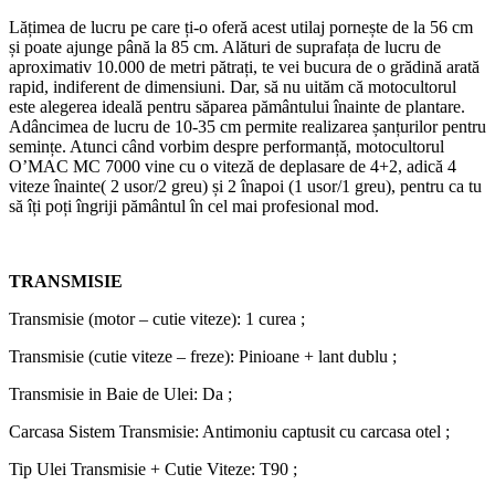
Lățimea de lucru pe care ți-o oferă acest utilaj pornește de la 56 cm
și poate ajunge până la 85 cm. Alături de suprafața de lucru de
aproximativ 10.000 de metri pătrați, te vei bucura de o grădină arată
rapid, indiferent de dimensiuni. Dar, să nu uităm că motocultorul
este alegerea ideală pentru săparea pământului înainte de plantare.
Adâncimea de lucru de 10-35 cm permite realizarea șanțurilor pentru
semințe. Atunci când vorbim despre performanță, motocultorul
O’MAC MC 7000 vine cu o viteză de deplasare de 4+2, adică 4
viteze înainte( 2 usor/2 greu) și 2 înapoi (1 usor/1 greu), pentru ca tu
să îți poți îngriji pământul în cel mai profesional mod.
TRANSMISIE
Transmisie (motor – cutie viteze): 1 curea ;
Transmisie (cutie viteze – freze): Pinioane + lant dublu ;
Transmisie in Baie de Ulei: Da ;
Carcasa Sistem Transmisie: Antimoniu captusit cu carcasa otel ;
Tip Ulei Transmisie + Cutie Viteze: T90 ;