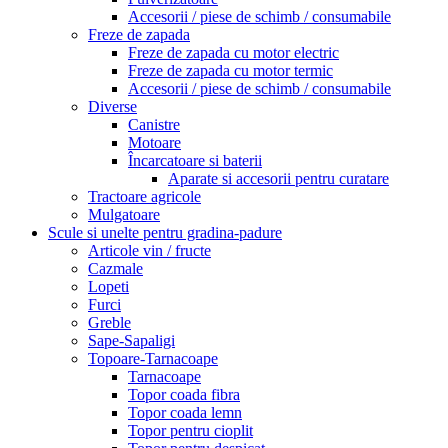
Accesorii / piese de schimb / consumabile
Freze de zapada
Freze de zapada cu motor electric
Freze de zapada cu motor termic
Accesorii / piese de schimb / consumabile
Diverse
Canistre
Motoare
Încarcatoare si baterii
Aparate si accesorii pentru curatare
Tractoare agricole
Mulgatoare
Scule si unelte pentru gradina-padure
Articole vin / fructe
Cazmale
Lopeti
Furci
Greble
Sape-Sapaligi
Topoare-Tarnacoape
Tarnacoape
Topor coada fibra
Topor coada lemn
Topor pentru cioplit