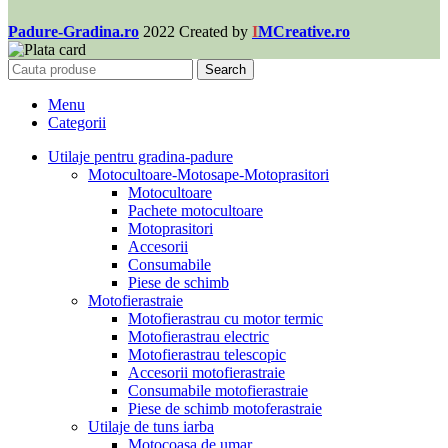
Padure-Gradina.ro
2022 Created by
I
MCreative.ro
Search
Menu
Categorii
Utilaje pentru gradina-padure
Motocultoare-Motosape-Motoprasitori
Motocultoare
Pachete motocultoare
Motoprasitori
Accesorii
Consumabile
Piese de schimb
Motofierastraie
Motofierastrau cu motor termic
Motofierastrau electric
Motofierastrau telescopic
Accesorii motofierastraie
Consumabile motofierastraie
Piese de schimb motoferastraie
Utilaje de tuns iarba
Motocoasa de umar