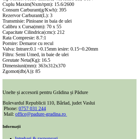
Cuplu Maxim(Nxm/rpm): 15.6/2600
Consum Carburant(g/Kwh): 395
Rezervor Carburant(L): 3
Transmisie: Pinioane in baia de ulei
Calibru x Cursa(mm): 70 x 55
Capacitate Cilindrica(cmc): 212
Rata Compresie: 8.7:1
Pornire: Demaror cu recul
Valva: Intrare:0.1 ~0.15mm iesire: 0.15~0.20mm
Filtru: Semi Umed, in baie de ulei
Greutate Neta(Kg): 16.5
Dimensiuni(mm): 363x312x370
Zgomot(db(A)): 85
Unelte și accesorii pentru Grădina și Pădure
Bulevardul Republicii 110, Bârlad, judet Vaslui
Phone:
0757 031 244
Mail:
office@padure-gradina.ro
Informații
Intrebari & raspunsuri