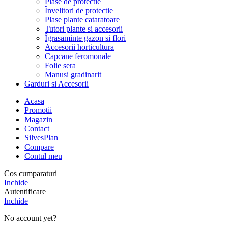
Plase de protectie
Învelitori de protectie
Plase plante cataratoare
Tutori plante si accesorii
Îgrasaminte gazon si flori
Accesorii horticultura
Capcane feromonale
Folie sera
Manusi gradinarit
Garduri si Accesorii
Acasa
Promotii
Magazin
Contact
SilvesPlan
Compare
Contul meu
Cos cumparaturi
Inchide
Autentificare
Inchide
No account yet?