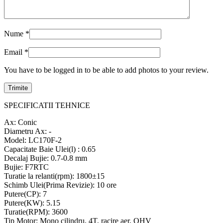
Nume
*
Email
*
You have to be logged in to be able to add photos to your review.
SPECIFICATII TEHNICE
Ax: Conic
Diametru Ax: -
Model: LC170F-2
Capacitate Baie Ulei(l) : 0.65
Decalaj Bujie: 0.7-0.8 mm
Bujie: F7RTC
Turatie la relanti(rpm): 1800±15
Schimb Ulei(Prima Revizie): 10 ore
Putere(CP): 7
Putere(KW): 5.15
Turatie(RPM): 3600
Tip Motor: Mono cilindru, 4T, racire aer, OHV