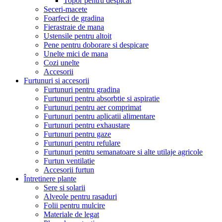
Topor pentru despicat
Seceri-macete
Foarfeci de gradina
Fierastraie de mana
Ustensile pentru altoit
Pene pentru doborare si despicare
Unelte mici de mana
Cozi unelte
Accesorii
Furtunuri si accesorii
Furtunuri pentru gradina
Furtunuri pentru absorbtie si aspiratie
Furtunuri pentru aer comprimat
Furtunuri pentru aplicatii alimentare
Furtunuri pentru exhaustare
Furtunuri pentru gaze
Furtunuri pentru refulare
Furtunuri pentru semanatoare si alte utilaje agricole
Furtun ventilatie
Accesorii furtun
Întretinere plante
Sere si solarii
Alveole pentru rasaduri
Folii pentru mulcire
Materiale de legat