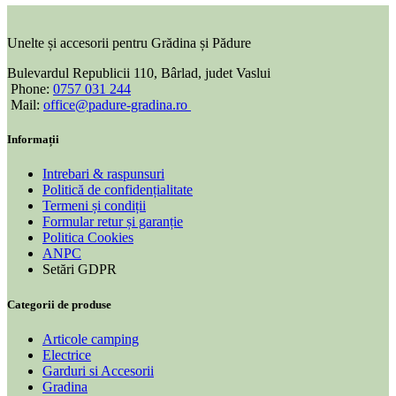
Unelte și accesorii pentru Grădina și Pădure
Bulevardul Republicii 110, Bârlad, judet Vaslui
Phone:
0757 031 244
Mail:
office@padure-gradina.ro
Informații
Intrebari & raspunsuri
Politică de confidențialitate
Termeni și condiții
Formular retur și garanție
Politica Cookies
ANPC
Setări GDPR
Categorii de produse
Articole camping
Electrice
Garduri si Accesorii
Gradina