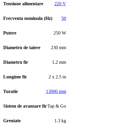
Tensiune alimentare
220 V
Frecventa nominala (Hz)
50
Putere
250 W
Diametru de taiere
230 mm
Diametru fir
1.2 mm
Lungime fir
2 x 2.5 m
Turatie
13000 rpm
Sistem de avansare fir
Tap & Go
Greutate
1.3 kg