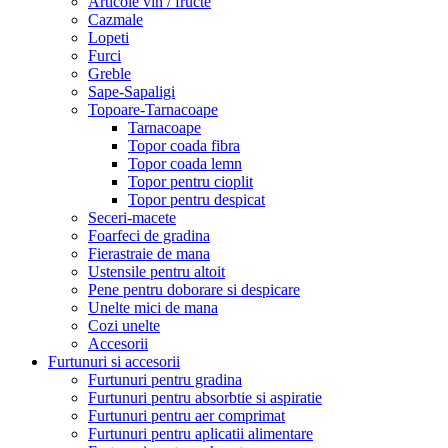
Articole vin / fructe
Cazmale
Lopeti
Furci
Greble
Sape-Sapaligi
Topoare-Tarnacoape
Tarnacoape
Topor coada fibra
Topor coada lemn
Topor pentru cioplit
Topor pentru despicat
Seceri-macete
Foarfeci de gradina
Fierastraie de mana
Ustensile pentru altoit
Pene pentru doborare si despicare
Unelte mici de mana
Cozi unelte
Accesorii
Furtunuri si accesorii
Furtunuri pentru gradina
Furtunuri pentru absorbtie si aspiratie
Furtunuri pentru aer comprimat
Furtunuri pentru aplicatii alimentare