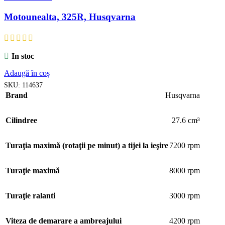
Motounealta, 325R, Husqvarna
In stoc
Adaugă în coș
SKU:
114637
Brand
Husqvarna
Cilindree
27.6 cm³
Turaţia maximă (rotaţii pe minut) a tijei la ieşire
7200 rpm
Turaţie maximă
8000 rpm
Turaţie ralanti
3000 rpm
Viteza de demarare a ambreajului
4200 rpm