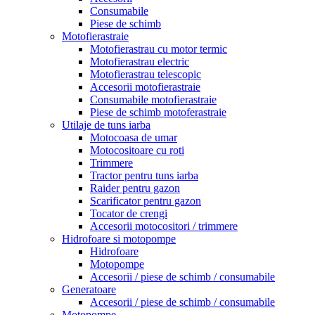
Consumabile
Piese de schimb
Motofierastraie
Motofierastrau cu motor termic
Motofierastrau electric
Motofierastrau telescopic
Accesorii motofierastraie
Consumabile motofierastraie
Piese de schimb motoferastraie
Utilaje de tuns iarba
Motocoasa de umar
Motocositoare cu roti
Trimmere
Tractor pentru tuns iarba
Raider pentru gazon
Scarificator pentru gazon
Tocator de crengi
Accesorii motocositori / trimmere
Hidrofoare si motopompe
Hidrofoare
Motopompe
Accesorii / piese de schimb / consumabile
Generatoare
Accesorii / piese de schimb / consumabile
Motopompe