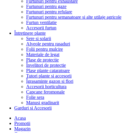
Furtunuri pentru exhaustare
Furtunuri pentru gaze
Furtunuri pentru refulare
Furtunuri pentru semanatoare si alte utilaje agricole
Furtun ventilatie
Accesorii furtun
Întretinere plante
Sere si solarii
Alveole pentru rasaduri
Folii pentru mulcire
Materiale de legat
Plase de protectie
Învelitori de protectie
Plase plante cataratoare
Tutori plante si accesorii
Îgrasaminte gazon si flori
Accesorii horticultura
Capcane feromonale
Folie sera
Manusi gradinarit
Garduri si Accesorii
Acasa
Promotii
Magazin