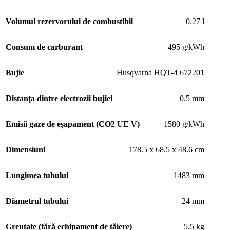
Volumul rezervorului de combustibil
0.27 l
Consum de carburant
495 g/kWh
Bujie
Husqvarna HQT-4 672201
Distanţa dintre electrozii bujiei
0.5 mm
Emisii gaze de eșapament (CO2 UE V)
1580 g/kWh
Dimensiuni
178.5 x 68.5 x 48.6 cm
Lungimea tubului
1483 mm
Diametrul tubului
24 mm
Greutate (fără echipament de tăiere)
5.5 kg