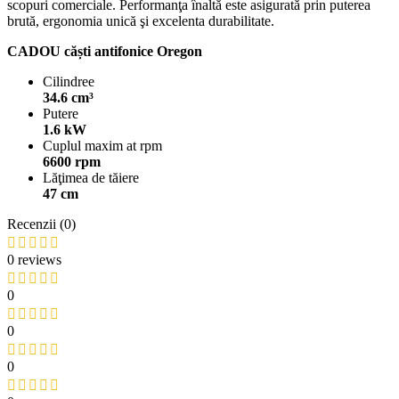
scopuri comerciale. Performanţa înaltă este asigurată prin puterea
brută, ergonomia unică şi excelenta durabilitate.
CADOU căști antifonice Oregon
Cilindree
34.6 cm³
Putere
1.6 kW
Cuplul maxim at rpm
6600 rpm
Lăţimea de tăiere
47 cm
Recenzii (0)
0 reviews
0
0
0