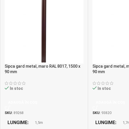
Sipca gard metal, maro RAL 8017, 1500 x
Sipca gard metal, 
90 mm
90 mm
In stoc
In stoc
ADAUGĂ ÎN COȘ
ADAUGĂ ÎN COȘ
SKU:
89268
SKU:
93820
LUNGIME
LUNGIME
1,5m
1,7