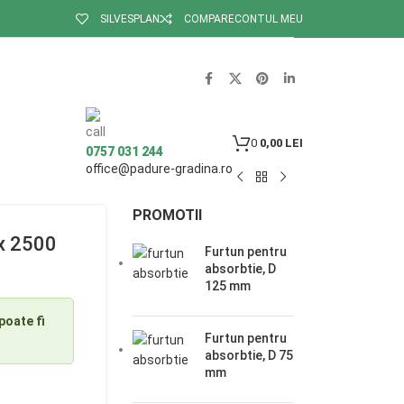
SILVESPLAN
COMPARE
CONTUL MEU
0
0,00
LEI
0757 031 244
office@padure-gradina.ro
PROMOTII
 x 2500
Furtun pentru
absorbtie, D
125 mm
poate fi
Furtun pentru
absorbtie, D 75
mm