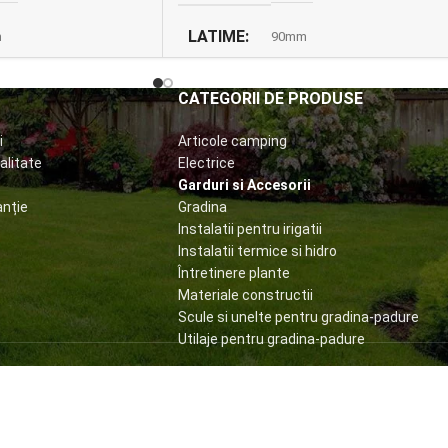
LATIME
m
90mm
CULOARE
ro RAL 8017
maro RAL 8017
CATEGORII DE PRODUSE
i
Articole camping
A
GROSIME TABLA
0,4mm
0,4mm
alitate
Electrice
Garduri si Accesorii
anție
Gradina
Instalatii pentru irigatii
Instalatii termice si hidro
Întretinere plante
Materiale constructii
Scule si unelte pentru gradina-padure
Utilaje pentru gradina-padure