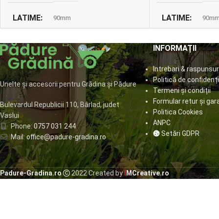
LATIME
LATIME
90mm
90m
CULOARE
CULOARE
maro RAL 8017
ma
INFORMAȚII
Intrebari & raspunsur
GROSIME TABLA
GROSIME TABL
0,4mm
Politică de confidenți
Unelte și accesorii pentru Grădina și Pădure
Termeni și condiții
Formular retur și gar
Bulevardul Republicii 110, Bârlad, judet
Politica Cookies
Vaslui
ANPC
Phone:
0757 031 244
Setări GDPR
Mail:
office@padure-gradina.ro
Padure-Gradina.ro
2022 Created by
I
MCreative.ro