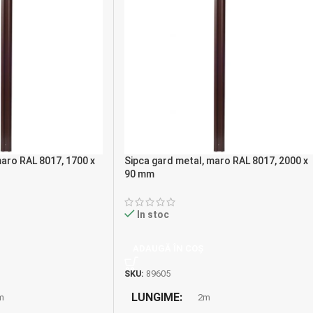
maro RAL 8017, 1700 x
Sipca gard metal, maro RAL 8017, 2000 x
90 mm
In stoc
ADAUGĂ ÎN COȘ
SKU:
89605
LUNGIME
m
2m