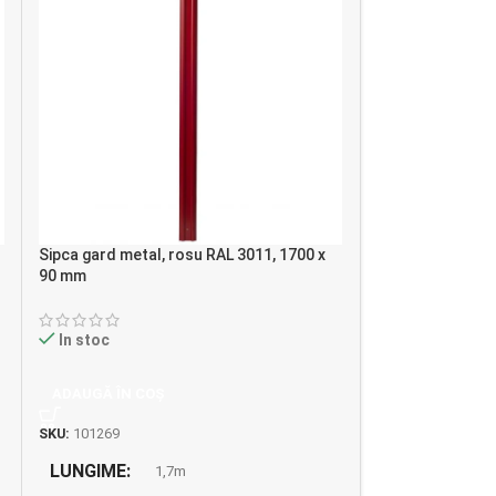
Sipca gard metal, rosu RAL 3011, 1700 x
Stalp gard, 1800
90 mm
Zn + PVC, RAL60
In stoc
In stoc
ADAUGĂ ÎN COȘ
ADAUGĂ ÎN CO
SKU:
101269
SKU:
118142
LUNGIME
LUNGIME
1,7m