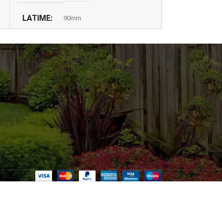
LATIME
GROSIME TA
90mm
CULOARE
DIMENSIUNE
Rosu RAL 3011
GROSIME TABLA
CULOARE
0,4mm