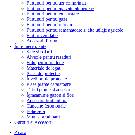
Furtunuri pentru aer comprimat
Furtunuri pentru aplicatii alimentare
Furtunuri pentru exhaustare
Furtunuri pentru gaze
Furtunuri pentru refulare
Furtunuri pentru semanatoare si alte utilaje agricole
Furtun ventilatie
Accesorii furtun
Întretinere plante
Sere si solarii
Alveole pentru rasaduri
Folii pentru mulcire
Materiale de legat
Plase de protectie
Învelitori de protectie
Plase plante cataratoare
Tutori plante si accesorii
Îgrasaminte gazon si flori
Accesorii horticultura
Capcane feromonale
Folie sera
Manusi gradinarit
Garduri si Accesorii
Acasa