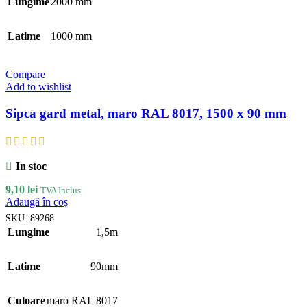
Lungime
2000 mm
Latime
1000 mm
Compare
Add to wishlist
Sipca gard metal, maro RAL 8017, 1500 x 90 mm
In stoc
9,10
lei
TVA Inclus
Adaugă în coș
SKU:
89268
Lungime
1,5m
Latime
90mm
Culoare
maro RAL 8017