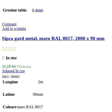
Grosime tabla
0,4mm
Compare
Add to wishlist
Sipca gard metal, maro RAL 8017, 2000 x 90 mm
In stoc
11,10
lei
TVA Inclus
Adaugă în coș
SKU:
89605
Lungime
2m
Latime
90mm
Culoare
maro RAL 8017