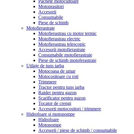
Pachete motocultoare
Motoprasitori
Accesorii
Consumabile
Piese de schimb
Motofierastraie
Motofierastrau cu motor termic
Motofierastrau electric
Motofierastrau telescopic
Accesorii motofierastraie
Consumabile motofierastraie
Piese de schimb motoferastraie
Utilaje de tuns iarba
Motocoasa de umar
Motocositoare cu roti
Trimmere
Tractor pentru tuns iarba
Raider pentru gazon
Scarificator pentru gazon
Tocator de crengi
Accesorii motocositori / trimmere
Hidrofoare si motopompe
Hidrofoare
Motopompe
Accesorii / piese de schimb / consumabile