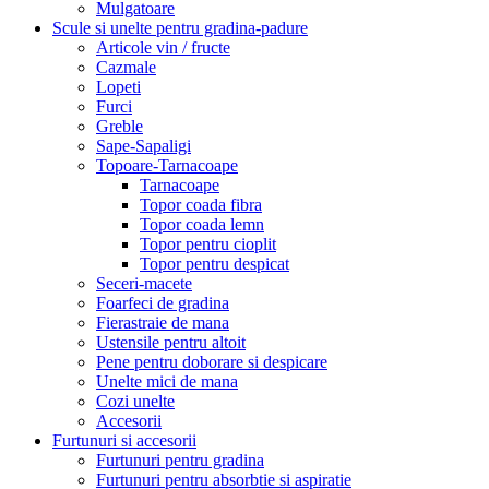
Mulgatoare
Scule si unelte pentru gradina-padure
Articole vin / fructe
Cazmale
Lopeti
Furci
Greble
Sape-Sapaligi
Topoare-Tarnacoape
Tarnacoape
Topor coada fibra
Topor coada lemn
Topor pentru cioplit
Topor pentru despicat
Seceri-macete
Foarfeci de gradina
Fierastraie de mana
Ustensile pentru altoit
Pene pentru doborare si despicare
Unelte mici de mana
Cozi unelte
Accesorii
Furtunuri si accesorii
Furtunuri pentru gradina
Furtunuri pentru absorbtie si aspiratie