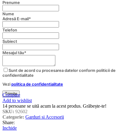
Prenume
Nume
Business
Adresă E-mail
*
Email
*
Telefon
Subiect
Mesajul tău
*
Sunt de acord cu procesarea datelor conform politicii de
confidentialitate
Vezi
politica de confidentialitate
Trimite
Compare
Add to wishlist
14
persoane se uită acum la acest produs. Grăbește-te!
SKU:
92602
Categorie:
Garduri si Accesorii
Share:
Inchide