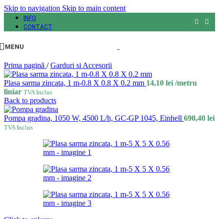
Skip to navigation
Skip to main content
INFO
CONTACT
MENU
Prima pagină
/
Garduri si Accesorii
Plasa sarma zincata, 1 m-0.8 X 0.8 X 0.2 mm
14,10
lei
/metru
liniar
TVA Inclus
Back to products
Pompa gradina, 1050 W, 4500 L/h, GC-GP 1045, Einhell
690,40
lei
TVA Inclus