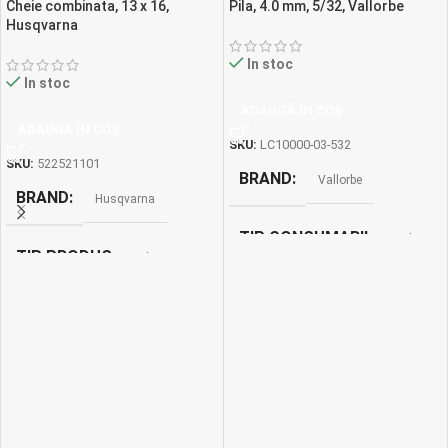
Cheie combinata, 13 x 16,
Pila, 4.0 mm, 5/32, Vallorbe
Husqvarna
In stoc
In stoc
ADAUGĂ ÎN COȘ
ADAUGĂ ÎN COȘ
SKU:
LC10000-03-532
SKU:
522521101
BRAND
Vallorbe
BRAND
Husqvarna
TIP CONSUMABIL
Pile
TIP PRODUS
Chei