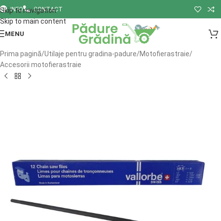
INFO
CONTACT
Skip to navigation
Skip to main content
MENU
Prima pagină
/
Utilaje pentru gradina-padure
/
Motofierastraie
/
Accesorii motofierastraie