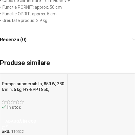
• Cablu de alimentare: 10 m H05RN-F
• Functie PORNIT: approx. 50 cm
• Functie OPRIT: approx. 5 cm
• Greutate produs: 3.9 kg
Recenzii (0)
Produse similare
Pompa submersibila, 850 W, 230
l/min, 6 kg, HY-EPPT850,
Hyundai
In stoc
ADAUGĂ ÎN COȘ
SKU:
110522