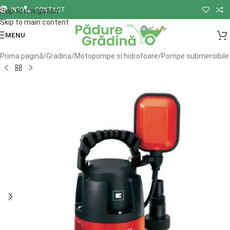
INFO
CONTACT
Skip to navigation
Skip to main content
MENU
Prima pagină
/
Gradina
/
Motopompe si hidrofoare
/
Pompe submersibile