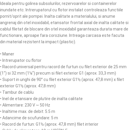
Ideala pentru golirea subsolurilor, rezervoarelor si containerelor
inundate etc. Intrerupatorul cu flotor instalat controleaza functiile
pornit/oprit ale pompei. Inalta calitate a materialului, si anume
angrenaj din otel inoxidabil, etansator frontal axial de inalta calitate si
cablul filetat de blocare din otel inoxidabil garanteaza durata mare de
functionare, aproape fara coroziune. Intreaga carcasa este facuta
din material rezistent la impact (plastic).
• Maner
• Intrerupator cu flotor
• Racord universal pentru racord de furtun cu filet exterior de 25 mm
(1“) si 32 mm (1¼“) precum si filet exterior G1 (aprox. 33,3 mm)
• Suport in unghi de 90° cu filet exterior G1½ (aprox. 47,8 mm) x filet
exterior G1½ (aprox. 47,8 mm)
• Tambur de cablu
• Inel de etansare de plutire de inalta calitate
• Alimentare: 230 V ~ 50 Hz
• Inaltime max. de debit: 5.5 m
• Adancime de scufundare: 5 m
• Racord de furtun: G1½ (aprox. 47,8 mm) filet interior