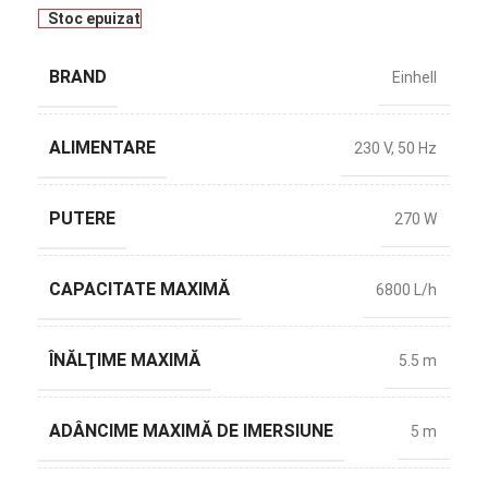
Stoc epuizat
BRAND
Einhell
ALIMENTARE
230 V
,
50 Hz
PUTERE
270 W
CAPACITATE MAXIMĂ
6800 L/h
ÎNĂLŢIME MAXIMĂ
5.5 m
ADÂNCIME MAXIMĂ DE IMERSIUNE
5 m