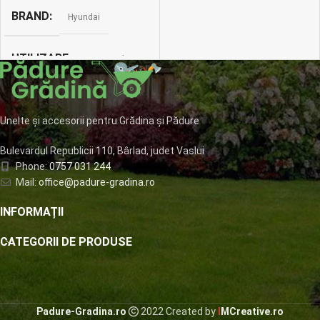
BRAND
Hyundai
UTILIZARE
apa murdara
CU FLOTOR DE
SIGURANTA
Unelte și accesorii pentru Grădina și Pădure
Bulevardul Republicii 110, Bârlad, judet Vaslui
da
Phone:
0757 031 244
Mail:
office@padure-gradina.ro
CU TOCATOR
nu
INFORMAȚII
INALTIME MAX. DE
CATEGORII DE PRODUSE
POMPARE
9 m
Padure-Gradina.ro
2022 Created by
I
MCreative.ro