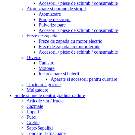
Accesorii / piese de schimb / consumabile
Atomizoare si pompe de stropit
Atomizoare
Pompe de stropit
Pulverizatoare
Accesorii / piese de schimb / consumabile
Freze de zapada
Freze de zapada cu motor electric
Freze de zapada cu motor termic
Accesorii / piese de schimb / consumabile
Diverse
Canistre
Motoare
Încarcatoare si baterii
Aparate si accesorii pentru curatare
Tractoare agricole
Mulgatoare
Scule si unelte pentru gradina-padure
Articole vin / fructe
Cazmale
Lopeti
Furci
Greble
Sape-Sapaligi
Topoare-Tarnacoape