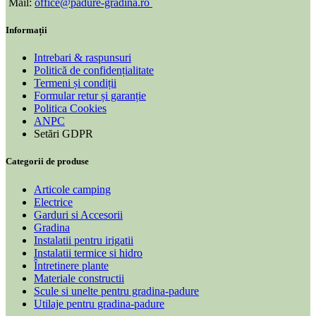
Mail:
office@padure-gradina.ro
Informații
Intrebari & raspunsuri
Politică de confidențialitate
Termeni și condiții
Formular retur și garanție
Politica Cookies
ANPC
Setări GDPR
Categorii de produse
Articole camping
Electrice
Garduri si Accesorii
Gradina
Instalatii pentru irigatii
Instalatii termice si hidro
Întretinere plante
Materiale constructii
Scule si unelte pentru gradina-padure
Utilaje pentru gradina-padure