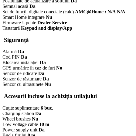
Posibilitate de actualizare a softului
Da
Semnal acasă
Da
Set de funcții digitale conectate (calc)
AMC@Home : N/A N/A
Smart Home integrare
Nu
Firmware Update
Dealer Service
Tastatură
Keypad and display/App
Siguranță
Alarmă
Da
Cod PIN
Da
Blocarea instalaţiei
Da
GPS urmărire în caz de furt
No
Senzor de ridicare
Da
Senzor de răsturnare
Da
Senzor cu ultrasunete
Nu
Accesorii incluse la achiziția utilajului
Cuţite suplimentare
6 buc.
Charging station
Da
Wheel brushes
Nu
Low voltage cable
10 m
Power supply unit
Da
Bucla firului
0 m