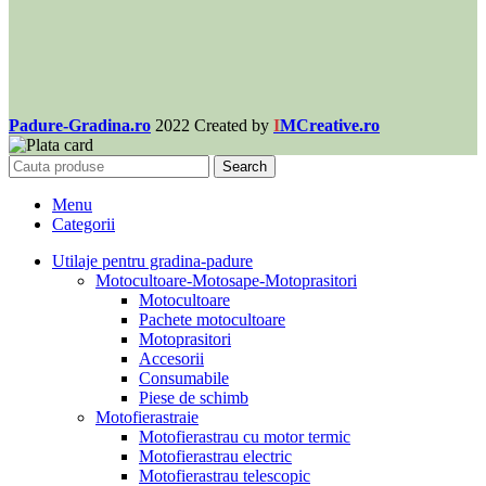
Padure-Gradina.ro
2022 Created by
I
MCreative.ro
Search
Menu
Categorii
Utilaje pentru gradina-padure
Motocultoare-Motosape-Motoprasitori
Motocultoare
Pachete motocultoare
Motoprasitori
Accesorii
Consumabile
Piese de schimb
Motofierastraie
Motofierastrau cu motor termic
Motofierastrau electric
Motofierastrau telescopic