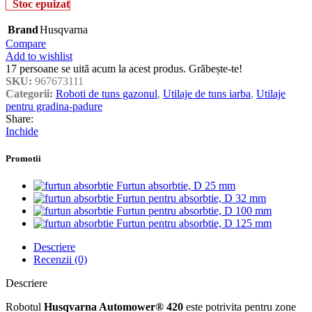
Stoc epuizat
Brand
Husqvarna
Compare
Add to wishlist
17
persoane se uită acum la acest produs. Grăbește-te!
SKU:
967673111
Categorii:
Roboti de tuns gazonul
,
Utilaje de tuns iarba
,
Utilaje
pentru gradina-padure
Share:
Inchide
Promotii
Furtun absorbtie, D 25 mm
Furtun pentru absorbtie, D 32 mm
Furtun pentru absorbtie, D 100 mm
Furtun pentru absorbtie, D 125 mm
Descriere
Recenzii (0)
Descriere
Robotul
Husqvarna Automower® 420
este potrivita pentru zone