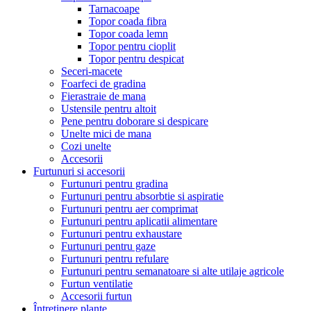
Tarnacoape
Topor coada fibra
Topor coada lemn
Topor pentru cioplit
Topor pentru despicat
Seceri-macete
Foarfeci de gradina
Fierastraie de mana
Ustensile pentru altoit
Pene pentru doborare si despicare
Unelte mici de mana
Cozi unelte
Accesorii
Furtunuri si accesorii
Furtunuri pentru gradina
Furtunuri pentru absorbtie si aspiratie
Furtunuri pentru aer comprimat
Furtunuri pentru aplicatii alimentare
Furtunuri pentru exhaustare
Furtunuri pentru gaze
Furtunuri pentru refulare
Furtunuri pentru semanatoare si alte utilaje agricole
Furtun ventilatie
Accesorii furtun
Întretinere plante