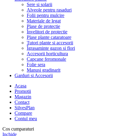
Sere si solarii
Alveole pentru rasaduri
Folii pentru mulcire
Materiale de legat
Plase de protectie
Învelitori de protectie
Plase plante cataratoare
Tutori plante si accesorii
Îgrasaminte gazon si flori
Accesorii horticultura
Capcane feromonale
Folie sera
Manusi gradinarit
Garduri si Accesorii
Acasa
Promotii
Magazin
Contact
SilvesPlan
Compare
Contul meu
Cos cumparaturi
Inchide