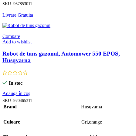
SKU:
967853011
Livrare Gratuita
Compare
Add to wishlist
Robot de tuns gazonul, Automower 550 EPOS,
Husqvarna
In stoc
Adaugă în coș
SKU:
970465311
Brand
Husqvarna
Culoare
Gri,orange