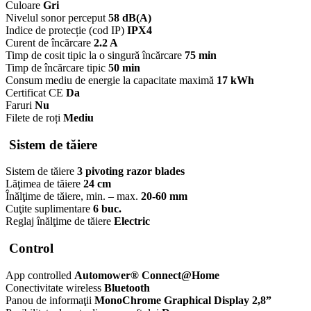
Culoare
Gri
Nivelul sonor perceput
58 dB(A)
Indice de protecție (cod IP)
IPX4
Curent de încărcare
2.2 A
Timp de cosit tipic la o singură încărcare
75 min
Timp de încărcare tipic
50 min
Consum mediu de energie la capacitate maximă
17 kWh
Certificat CE
Da
Faruri
Nu
Filete de roți
Mediu
Sistem de tăiere
Sistem de tăiere
3 pivoting razor blades
Lăţimea de tăiere
24 cm
Înălţime de tăiere, min. – max.
20-60 mm
Cuţite suplimentare
6 buc.
Reglaj înălţime de tăiere
Electric
Control
App controlled
Automower® Connect@Home
Conectivitate wireless
Bluetooth
Panou de informaţii
MonoChrome Graphical Display 2,8”