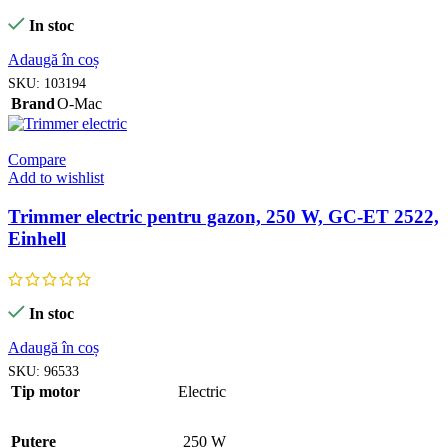
In stoc
Adaugă în coș
SKU:
103194
Brand
O-Mac
Compare
Add to wishlist
Trimmer electric pentru gazon, 250 W, GC-ET 2522,
Einhell
In stoc
Adaugă în coș
SKU:
96533
Tip motor
Electric
Putere
250 W