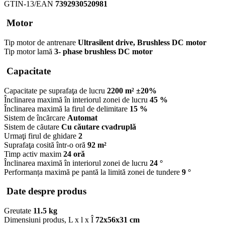
GTIN-13/EAN
7392930520981
Motor
Tip motor de antrenare
Ultrasilent drive, Brushless DC motor
Tip motor lamă
3- phase brushless DC motor
Capacitate
Capacitate pe suprafaţa de lucru
2200 m² ±20%
Înclinarea maximă în interiorul zonei de lucru
45 %
Înclinarea maximă la firul de delimitare
15 %
Sistem de încărcare
Automat
Sistem de căutare
Cu căutare cvadruplă
Urmaţi firul de ghidare
2
Suprafaţa cosită într-o oră
92 m²
Timp activ maxim
24 oră
Înclinarea maximă în interiorul zonei de lucru
24 °
Performanța maximă pe pantă la limită zonei de tundere
9 °
Date despre produs
Greutate
11.5 kg
Dimensiuni produs, L x l x Î
72x56x31 cm