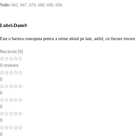
Solo:
662, 667, 670, 680, 690, 694.
Lubri-Dam®
Este o bariera conceputa pentru a retine uleiul pe lant, astfel, cu fiecare trecere 
Recenzii (0)
0 reviews
0
0
0
0
0