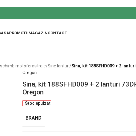
CASA
PROMOTII
MAGAZIN
CONTACT
 schimb motoferastraie
/
Sine lanturi
/
Sina, kit 188SFHD009 + 2 lantu
Oregon
Sina, kit 188SFHD009 + 2 lanturi 73
Oregon
Stoc epuizat
BRAND