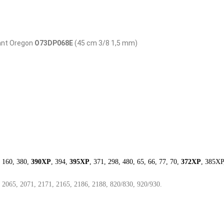
ant Oregon
O73DP068E
(45 cm 3/8 1,5 mm)
, 160, 380,
390XP
, 394,
395XP
, 371, 298, 480, 65, 66, 77, 70,
372XP
, 385X
065, 2071, 2171, 2165, 2186, 2188, 820/830, 920/930.