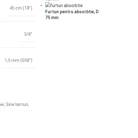
45 cm (18”)
Furtun pentru absorbtie, D
75 mm
3/8”
1,5 mm (058”)
ie
,
Sine lanturi
,