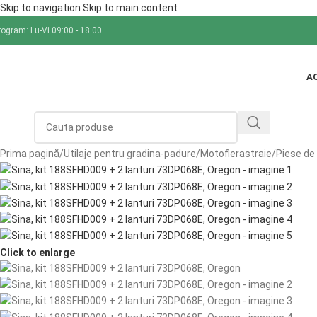
Skip to navigation
Skip to main content
rogram: Lu-Vi 09:00 - 18:00
A
ategorii
Prima pagină
/
Utilaje pentru gradina-padure
/
Motofierastraie
/
Piese de
Click to enlarge