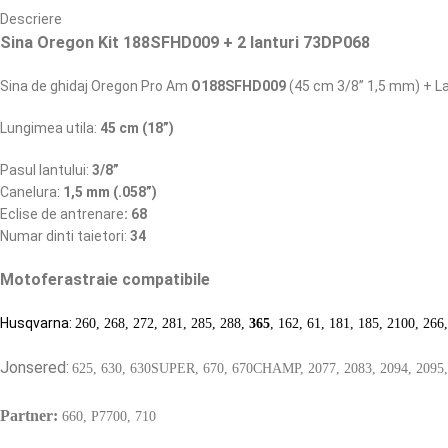
Descriere
Sina Oregon Kit 188SFHD009 + 2 lanturi 73DP068
Sina de ghidaj Oregon Pro Am
O188SFHD009
(45 cm 3/8” 1,5 mm) + L
Lungimea utila:
45 cm (18”)
Pasul lantului:
3/8”
Canelura:
1,5 mm (.058”)
Eclise de antrenare
: 68
Numar dinti taietori:
34
Motoferastraie compatibile
Husqvarna:
260, 268, 272, 281, 285, 288,
365
, 162, 61, 181, 185, 2100, 266
Jonsered:
625, 630, 630SUPER, 670, 670CHAMP, 2077, 2083, 2094, 2095, 2
Partner:
660, P7700, 710