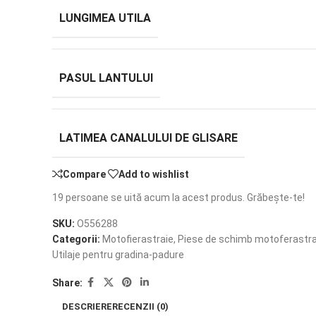
LUNGIMEA UTILA
PASUL LANTULUI
LATIMEA CANALULUI DE GLISARE
Compare
Add to wishlist
19
persoane se uită acum la acest produs. Grăbește-te!
SKU:
O556288
Categorii:
Motofierastraie
,
Piese de schimb motoferastra
Utilaje pentru gradina-padure
Share:
DESCRIERE
RECENZII (0)