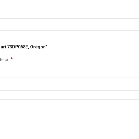
anturi 73DP068E, Oregon”
*
ate cu