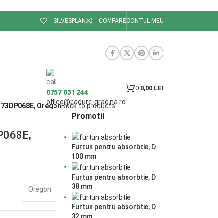
SILVESPLAN
COMPARE
CONTUL MEU
0
0,00
LEI
0757 031 244
office@padure-gradina.ro
ri 73DP068E, Oregon
Back to products
Promotii
DP068E,
Furtun pentru absorbtie, D
100 mm
Furtun pentru absorbtie, D
38 mm
Oregon
Furtun pentru absorbtie, D
32 mm