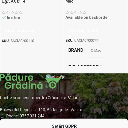
L, 2″, AX Ø 14
Mac
Available on backorder
In stoc
ADAUGĂ ÎN COȘ
ADAUGĂ ÎN COȘ
SKU:
UACMC/00077
SKU:
SACMC/00110
BRAND
O-Mac
TIP ACCESORIU
Cositoare rotativă
LATIMEA DE TAIERE
Unelte și accesorii pentru Grădina și Pădure
Bulevardul Republicii 110, Bârlad, judet Vaslui
80cm
Phone:
0757 031 244
Mail:
office@padure-gradina.ro
Setări GDPR