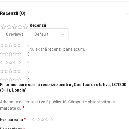
Recenzii (0)
Recenzii
0 reviews
0
Nu există recenzii până acum.
0
0
0
0
Fii primul care scrii o recenzie pentru „Cositoare rotativa, LC1200
(3+1), Loncin”
Adresa ta de email nu va fi publicată.
Câmpurile obligatorii sunt
*
marcate cu
*
Evaluarea ta