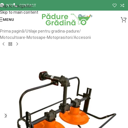
INFO
CONTACT
Skip to navigation
Skip to main content
MENU
Prima pagină
/
Utilaje pentru gradina-padure
/
Motocultoare-Motosape-Motoprasitori
/
Accesorii