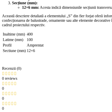
Secțiune (mm):
12×6 mm:
Acesta indică dimensiunile secțiunii transvers
Această descriere detaliată a elementului „S” din fier forjat oferă informa
confecționarea de balustrade, ornamente sau alte elemente decorative în 
cadrul proiectului respectiv.
Inaltime (mm)
400
Latime (mm)
100
Profil
Amprentat
Sectiune (mm)
12×6
Recenzii (0)
0 reviews
0
0
0