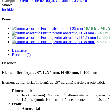
Categorii:
Elemente de fier forjat
,
Garduri si Accesorii
Share:
Inchide
Promotii
Furtun absorbtie, D 25 mm
10,10
lei
/ ML (
Furtun pentru absorbtie, D 50 mm
25,40
lei
Furtun pentru absorbtie, D 125 mm
124,00
l
Furtun pentru absorbtie, D 38 mm
16,80
lei
Descriere
Recenzii (0)
Descriere
Element fier forjat, „S”, 12X5 mm, H 400 mm, L 100 mm
Element de fier forjat în formă de „S” cu următoarele caracteristici:
Dimensiuni:
Înălțime (mm):
400 mm – Înălțimea elementului, măsurată
Lățime (mm):
100 mm – Lățimea elementului, măsurată d
Profil:
Amprentat