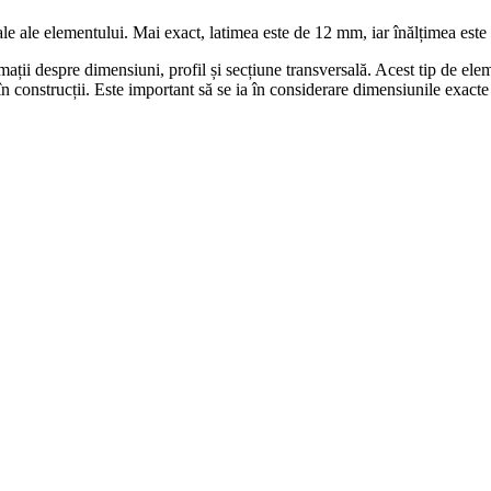
ale ale elementului. Mai exact, latimea este de 12 mm, iar înălțimea est
ții despre dimensiuni, profil și secțiune transversală. Acest tip de elemente
construcții. Este important să se ia în considerare dimensiunile exacte ș