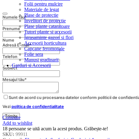
Folii pentru mulcire
Materiale de legat
Plase de protectie
Numele tău
*
Învelitori de protectie
Plase plante cataratoare
Prenume
Tutori plante si accesorii
Îgrasaminte gazon si flori
Nume
Accesorii horticultura
Business
Adresă E-mail
*
Capcane feromonale
Email
*
Folie sera
Telefon
Manusi gradinarit
Garduri si Accesorii
Subiect
Mesajul tău
*
Sunt de acord cu procesarea datelor conform politicii de confidentia
Vezi
politica de confidentialitate
Trimite
Compare
Add to wishlist
18
persoane se uită acum la acest produs. Grăbește-te!
SKU:
99911