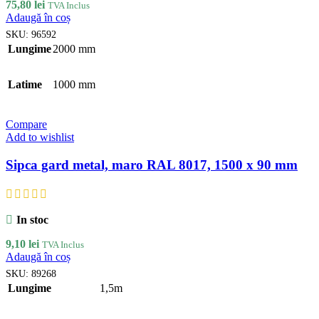
75,80
lei
TVA Inclus
Adaugă în coș
SKU:
96592
Lungime
2000 mm
Latime
1000 mm
Compare
Add to wishlist
Sipca gard metal, maro RAL 8017, 1500 x 90 mm
In stoc
9,10
lei
TVA Inclus
Adaugă în coș
SKU:
89268
Lungime
1,5m