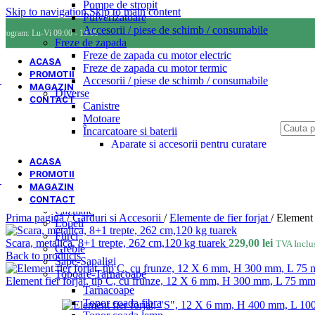
Pompe de stropit
Skip to navigation
Skip to main content
Pulverizatoare
Accesorii / piese de schimb / consumabile
Program: Lu-Vi 09:00 - 18:00
Freze de zapada
Freze de zapada cu motor electric
ACASA
Freze de zapada cu motor termic
PROMOTII
Accesorii / piese de schimb / consumabile
MAGAZIN
Diverse
CONTACT
Canistre
Motoare
Încarcatoare si baterii
Aparate si accesorii pentru curatare
Tractoare agricole
ACASA
Mulgatoare
PROMOTII
Scule si unelte pentru gradina-padure
MAGAZIN
Articole vin / fructe
CONTACT
Cazmale
Prima pagină
/
Garduri si Accesorii
/
Elemente de fier forjat
/
Element 
Lopeti
Furci
Scara, metalica, 8+1 trepte, 262 cm,120 kg tuarek
229,00
lei
TVA Inclu
Greble
Back to products
Sape-Sapaligi
Topoare-Tarnacoape
Element fier forjat, tip C, cu frunze, 12 X 6 mm, H 300 mm, L 75 m
Tarnacoape
Topor coada fibra