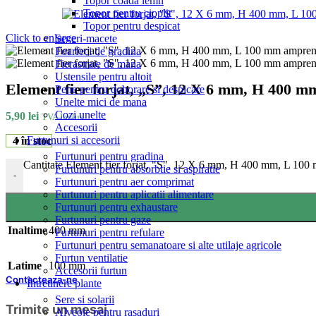
Topor coada lemn
Topor pentru cioplit
Topor pentru despicat
Click to enlarge
Seceri-macete
Foarfeci de gradina
Fierastraie de mana
Ustensile pentru altoit
Element fier forjat, „S”, 12 X 6 mm, H 400 
Pene pentru doborare si despicare
Unelte mici de mana
Cozi unelte
5,90
lei
TVA Inclus
Accesorii
Furtunuri si accesorii
4 în stoc
Furtunuri pentru gradina
Cantitate Element fier forjat, "S", 12 X 6 mm, H 400 mm, L 100
Furtunuri pentru absorbtie si aspiratie
-
Furtunuri pentru aer comprimat
Furtunuri pentru aplicatii alimentare
Furtunuri pentru exhaustare
Furtunuri pentru gaze
Inaltime
400 mm
Furtunuri pentru refulare
Furtunuri pentru semanatoare si alte utilaje agricole
Furtun ventilatie
Latime
100 mm
Accesorii furtun
Contacteaza-ne
Întretinere plante
Sere si solarii
Trimite un mesaj
Alveole pentru rasaduri