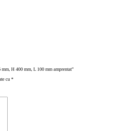
2 X 6 mm, H 400 mm, L 100 mm amprentat”
ate cu
*