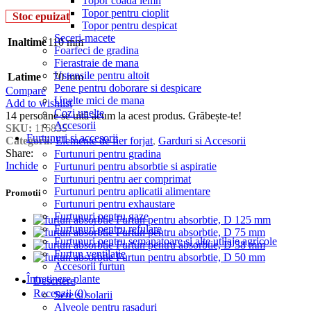
Topor coada lemn
Topor pentru cioplit
Stoc epuizat
Topor pentru despicat
Seceri-macete
Inaltime
110 mm
Foarfeci de gradina
Fierastraie de mana
Ustensile pentru altoit
Latime
70 mm
Pene pentru doborare si despicare
Compare
Unelte mici de mana
Add to wishlist
Cozi unelte
14
persoane se uită acum la acest produs. Grăbește-te!
Accesorii
SKU:
116835
Furtunuri si accesorii
Categorii:
Elemente de fier forjat
,
Garduri si Accesorii
Share:
Furtunuri pentru gradina
Inchide
Furtunuri pentru absorbtie si aspiratie
Furtunuri pentru aer comprimat
Furtunuri pentru aplicatii alimentare
Promotii
Furtunuri pentru exhaustare
Furtunuri pentru gaze
Furtun pentru absorbtie, D 125 mm
Furtunuri pentru refulare
Furtun pentru absorbtie, D 75 mm
Furtunuri pentru semanatoare si alte utilaje agricole
Furtun pentru absorbtie, D 38 mm
Furtun ventilatie
Furtun pentru absorbtie, D 50 mm
Accesorii furtun
Întretinere plante
Descriere
Recenzii (0)
Sere si solarii
Alveole pentru rasaduri