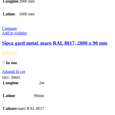
Lungime
2000 mm
Latime
1000 mm
Compare
Add to wishlist
Sipca gard metal, maro RAL 8017, 2000 x 90 mm
In stoc
Adaugă în coș
SKU:
89605
Lungime
2m
Latime
90mm
Culoare
maro RAL 8017