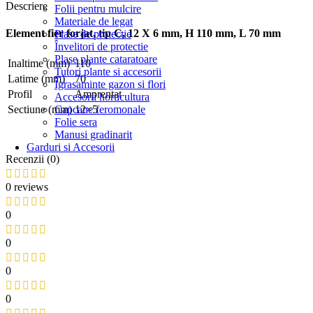
Descriere
Folii pentru mulcire
Materiale de legat
Element fier forjat, tip C, 12 X 6 mm, H 110 mm, L 70 mm
Plase de protectie
Învelitori de protectie
Plase plante cataratoare
Inaltime (mm)
110
Tutori plante si accesorii
Latime (mm)
70
Îgrasaminte gazon si flori
Profil
Amprentat
Accesorii horticultura
Capcane feromonale
Sectiune (mm)
12×5
Folie sera
Manusi gradinarit
Garduri si Accesorii
Recenzii (0)
0 reviews
0
0
0
0