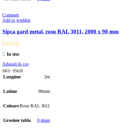
Compare
Add to wishlist
Sipca gard metal, rosu RAL 3011, 2000 x 90 mm
In stoc
Adaugă în coș
SKU:
95620
Lungime
2m
Latime
90mm
Culoare
Rosu RAL 3011
Grosime tabla
0,4mm