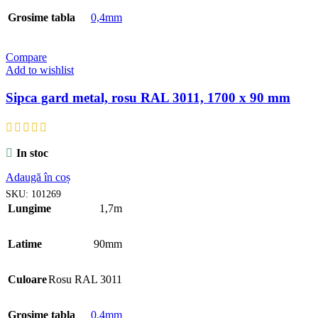
Grosime tabla
0,4mm
Compare
Add to wishlist
Sipca gard metal, rosu RAL 3011, 1700 x 90 mm
In stoc
Adaugă în coș
SKU:
101269
Lungime
1,7m
Latime
90mm
Culoare
Rosu RAL 3011
Grosime tabla
0,4mm