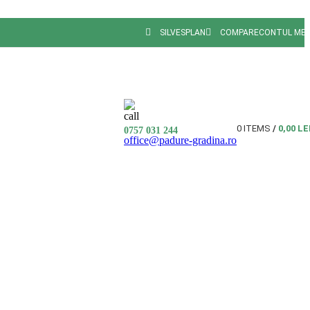
SILVESPLAN
COMPARE
CONTUL ME
0
ITEMS
/
0,00
LE
0757 031 244
office@padure-gradina.ro