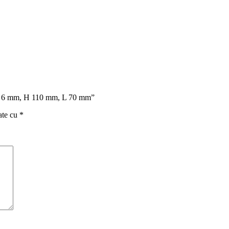
 12 X 6 mm, H 110 mm, L 70 mm”
ate cu
*