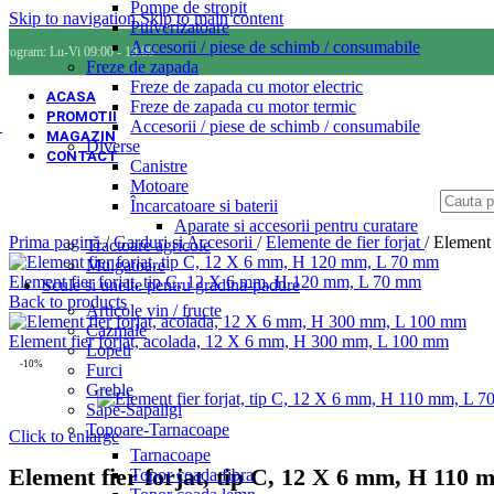
Pompe de stropit
Skip to navigation
Skip to main content
Pulverizatoare
Accesorii / piese de schimb / consumabile
Program: Lu-Vi 09:00 - 18:00
Freze de zapada
Freze de zapada cu motor electric
ACASA
Freze de zapada cu motor termic
PROMOTII
Accesorii / piese de schimb / consumabile
MAGAZIN
Diverse
CONTACT
Canistre
Motoare
Încarcatoare si baterii
Aparate si accesorii pentru curatare
Prima pagină
/
Garduri si Accesorii
/
Elemente de fier forjat
/
Element 
Tractoare agricole
Mulgatoare
Element fier forjat, tip C, 12 X 6 mm, H 120 mm, L 70 mm
Scule si unelte pentru gradina-padure
Back to products
Articole vin / fructe
Cazmale
Element fier forjat, acolada, 12 X 6 mm, H 300 mm, L 100 mm
Lopeti
-10%
Furci
Greble
Sape-Sapaligi
Topoare-Tarnacoape
Click to enlarge
Tarnacoape
Element fier forjat, tip C, 12 X 6 mm, H 110
Topor coada fibra