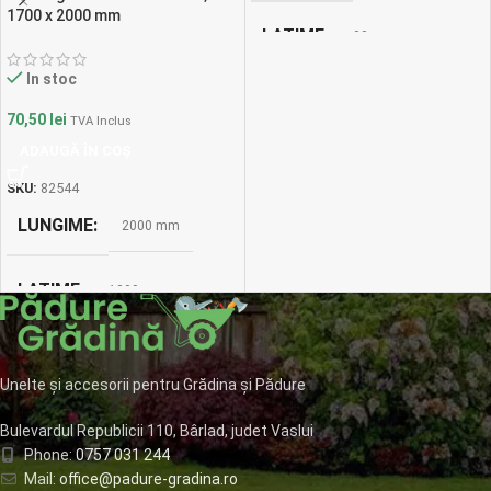
1700 x 2000 mm
LATIME
90mm
In stoc
CULOARE
Rosu RAL 3011
70,50
lei
TVA Inclus
ADAUGĂ ÎN COȘ
GROSIME TABLA
SKU:
82544
0,4mm
LUNGIME
2000 mm
LATIME
1000 mm
Unelte și accesorii pentru Grădina și Pădure
Bulevardul Republicii 110, Bârlad, judet Vaslui
Phone:
0757 031 244
Mail:
office@padure-gradina.ro