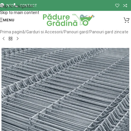
INFO
CONTACT
Skip to navigation
Skip to main content
MENU
Prima pagină
/
Garduri si Accesorii
/
Panouri gard
/
Panouri gard zincate