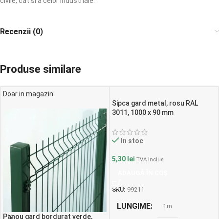
civile, cat si a celor industriale.
Recenzii (0)
Produse similare
Doar in magazin
Sipca gard metal, rosu RAL
3011, 1000 x 90 mm
In stoc
5,30
lei
TVA Inclus
ADAUGĂ ÎN COȘ
SKU:
99211
LUNGIME
1m
Panou gard bordurat verde,