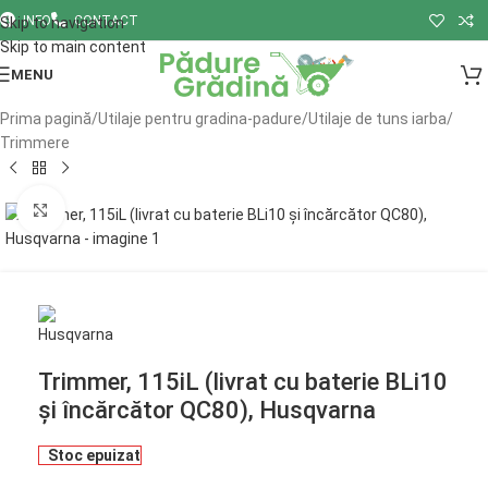
INFO
CONTACT
Skip to navigation
Skip to main content
MENU
Prima pagină
/
Utilaje pentru gradina-padure
/
Utilaje de tuns iarba
/
Trimmere
Click to enlarge
Trimmer, 115iL (livrat cu baterie BLi10
și încărcător QC80), Husqvarna
Stoc epuizat