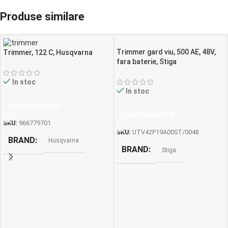
Produse similare
Trimmer gard viu, 500 AE, 48V,
Trimmer, 122 C, Husqvarna
fara baterie, Stiga
In stoc
In stoc
ADAUGĂ ÎN COȘ
ADAUGĂ ÎN COȘ
SKU:
966779701
SKU:
UTV42P19A00ST/0048
BRAND
Husqvarna
BRAND
Stiga