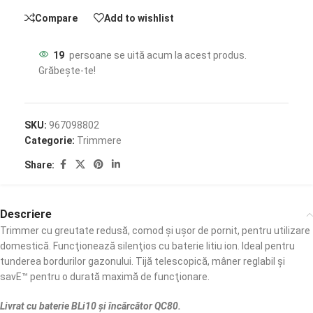
Compare
Add to wishlist
19
persoane se uită acum la acest produs.
Grăbește-te!
SKU:
967098802
Categorie:
Trimmere
Share:
Descriere
Trimmer cu greutate redusă, comod şi uşor de pornit, pentru utilizare
domestică. Funcţionează silenţios cu baterie litiu ion. Ideal pentru
tunderea bordurilor gazonului. Tijă telescopică, mâner reglabil şi
savE™ pentru o durată maximă de funcţionare.
Livrat cu baterie BLi10 și încărcător QC80.