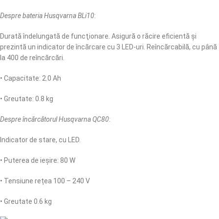
Despre bateria Husqvarna BLi10
:
Durată îndelungată de funcţionare. Asigură o răcire eficientă şi
prezintă un indicator de încărcare cu 3 LED-uri. Reîncărcabilă, cu până
la 400 de reîncărcări.
• Capacitate: 2.0 Ah
• Greutate: 0.8 kg
Despre încărcătorul Husqvarna QC80
:
Indicator de stare, cu LED.
• Puterea de ieșire: 80 W
• Tensiune rețea 100 – 240 V
• Greutate 0.6 kg