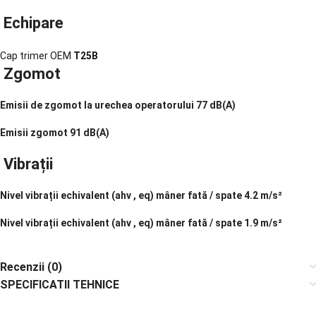
Echipare
Cap trimer OEM
T25B
Zgomot
Emisii de zgomot la urechea operatorului
77 dB(A)
Emisii zgomot
91 dB(A)
Vibrații
Nivel vibrații echivalent (ahv , eq) mâner fată / spate
4.2 m/s²
Nivel vibrații echivalent (ahv , eq) mâner fată / spate
1.9 m/s²
Recenzii (0)
SPECIFICATII TEHNICE